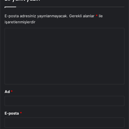
E-posta adresiniz yayınlanmayacak.
Gerekli alanlar
*
ile
işaretlenmişlerdir
Y
o
r
u
m
*
Ad
*
E-posta
*