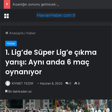
İnsanlığın sonunu getirecek şeyin tarifini evde yapsınlar diye verdi
Menü
Anasayfa
/
Haber
Haber
1. Lig’de Süper Lig’e çıkma
yarışı: Aynı anda 6 maç
oynanıyor
KIYMET TEZER
Haziran 8, 2023
0
8
Bir dakikadan az