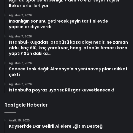
Ağrı’da Spor Seferberliği: 7’den 70’e Zirveye Projesi
Rekorlarla İlerliyor
Ağustos 7, 2026
İnsanlığın sonunu getirecek şeyin tarifini evde
yapsınlar diye verdi
Ağustos 7, 2026
İstanbul-Kuşadası otobüsü kaza olayı nedir, ne zaman
oldu, kaç ölü, kaç yaralı var, hangi otobüs firması kaza
yaptı? Son dakika…
Ağustos 7, 2026
Sadece tank değil: Almanya’nın yeni savaş planı dikkat
çekti
Ağustos 7, 2026
İstanbul’a poyraz uyarısı: Rüzgar kuvvetlenecek!
Rastgele Haberler
Aralık 19, 2025
Kayseri’de Dar Gelirli Ailelere Eğitim Desteği