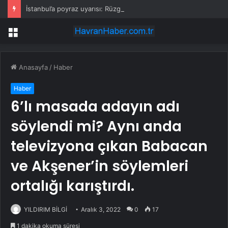
İstanbul’a poyraz uyarısı: Rüzgar kuvvetlenecek!
Menü
Anasayfa
/
Haber
Haber
6’lı masada adayın adı
söylendi mi? Aynı anda
televizyona çıkan Babacan
ve Akşener’in söylemleri
ortalığı karıştırdı.
YILDIRIM BİLGİ
Aralık 3, 2022
0
17
1 dakika okuma süresi