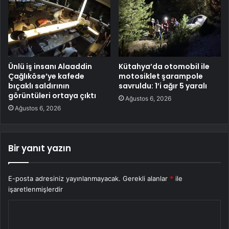
Ünlü iş insanı Alaaddin
Kütahya’da otomobil ile
Çağlıköse’ye kafede
motosiklet şarampole
bıçaklı saldırının
savruldu: 1’i ağır 5 yaralı
görüntüleri ortaya çıktı
Ağustos 6, 2026
Ağustos 6, 2026
Bir yanıt yazın
E-posta adresiniz yayınlanmayacak.
Gerekli alanlar
*
ile
işaretlenmişlerdir
Y
o