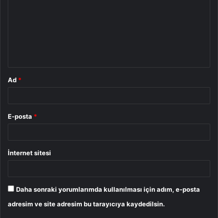
r
u
m
*
Ad
*
E-posta
*
İnternet sitesi
Daha sonraki yorumlarımda kullanılması için adım, e-posta
adresim ve site adresim bu tarayıcıya kaydedilsin.