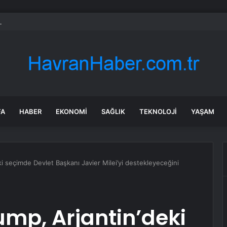
Blaney, North Wilkesboro’daki tarihi yarış öncesinde sıcak serisini sürdü
FA
HABER
EKONOMI
SAĞLIK
TEKNOLOJI
YAŞAM
i seçimde Devlet Başkanı Javier Milei’yi destekleyeceğini
mp, Arjantin’deki