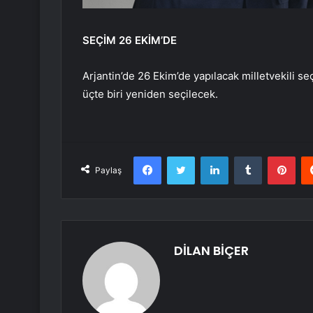
SEÇİM 26 EKİM’DE
Arjantin’de 26 Ekim’de yapılacak milletvekili s
üçte biri yeniden seçilecek.
Facebook
Twitter
LinkedIn
Tumblr
Pint
Paylaş
DİLAN BİÇER