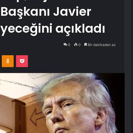
Başkanı Javier
eyeceğini açıkladı
0
0
Bir dakikadan az
VKontakte
Odnoklassniki
Pocket