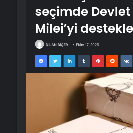
seçimde Devlet 
Milei’yi destekl
DİLAN BİÇER
Ekim 17, 2025
Facebook
Twitter
LinkedIn
Tumblr
Pinterest
Reddit