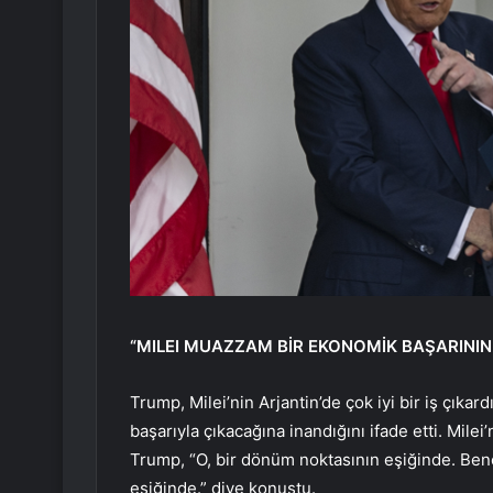
“MILEI MUAZZAM BİR EKONOMİK BAŞARININ 
Trump, Milei’nin Arjantin’de çok iyi bir iş çık
başarıyla çıkacağına inandığını ifade etti. Milei
Trump, “O, bir dönüm noktasının eşiğinde. Be
eşiğinde.” diye konuştu.