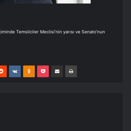
eçiminde Temsilciler Meclisi’nin yarısı ve Senato’nun
erest
Reddit
VKontakte
Odnoklassniki
Pocket
E-Posta ile paylaş
Yazdır