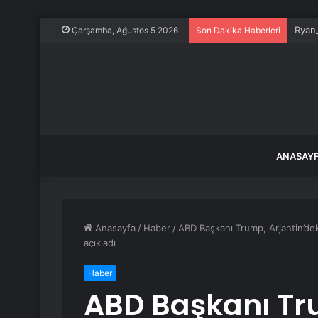
Ryan 
Çarşamba, Ağustos 5 2026
Son Dakika Haberleri
ANASAY
Anasayfa
/
Haber
/
ABD Başkanı Trump, Arjantin’dek
açıkladı
Haber
ABD Başkanı Tru