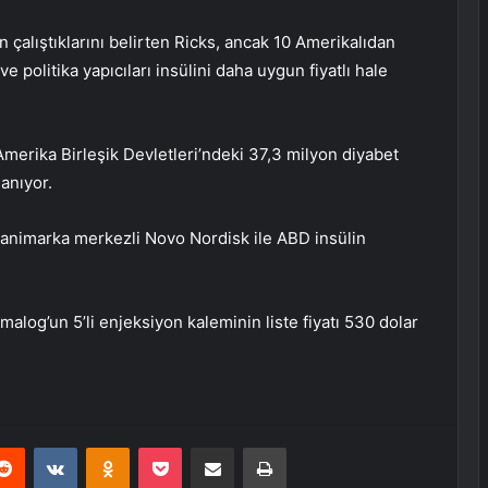
çin çalıştıklarını belirten Ricks, ancak 10 Amerikalıdan
ı ve politika yapıcıları insülini daha uygun fiyatlı hale
merika Birleşik Devletleri’ndeki 37,3 milyon diyabet
lanıyor.
e Danimarka merkezli Novo Nordisk ile ABD insülin
umalog’un 5’li enjeksiyon kaleminin liste fiyatı 530 dolar
erest
Reddit
VKontakte
Odnoklassniki
Pocket
E-Posta ile paylaş
Yazdır