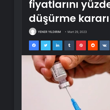
fiyatlarını yüz
düşürme kararı
YENER YILDIRIM
Mart 29, 2023
Facebook
Twitter
LinkedIn
Tumblr
Pinterest
Reddit