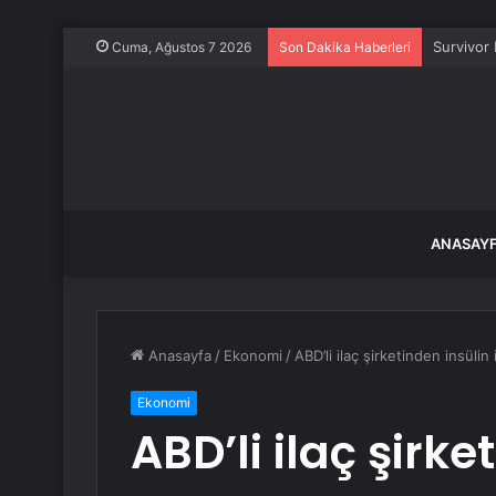
Survivor 
Cuma, Ağustos 7 2026
Son Dakika Haberleri
ANASAY
Anasayfa
/
Ekonomi
/
ABD’li ilaç şirketinden insüli
Ekonomi
ABD’li ilaç şirke