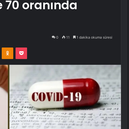
de 70 oranında
0
11
1 dakika okuma süresi
VKontakte
Odnoklassniki
Pocket