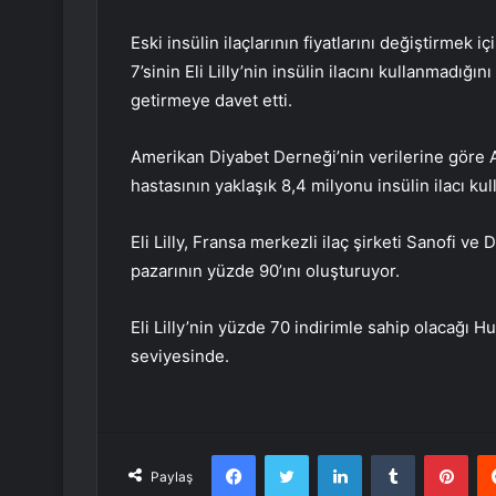
Eski insülin ilaçlarının fiyatlarını değiştirmek i
7’sinin Eli Lilly’nin insülin ilacını kullanmadığın
getirmeye davet etti.
Amerikan Diyabet Derneği’nin verilerine göre A
hastasının yaklaşık 8,4 milyonu insülin ilacı kul
Eli Lilly, Fransa merkezli ilaç şirketi Sanofi v
pazarının yüzde 90’ını oluşturuyor.
Eli Lilly’nin yüzde 70 indirimle sahip olacağı H
seviyesinde.
Facebook
Twitter
LinkedIn
Tumblr
Pint
Paylaş