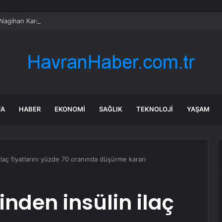
Nagihan Karadere’nin 750 bin TL’lik estetik operasyonu: Yaşadığı zorlu sü
FA
HABER
EKONOMI
SAĞLIK
TEKNOLOJI
YAŞAM
n ilaç fiyatlarını yüzde 70 oranında düşürme kararı
tinden insülin ilaç