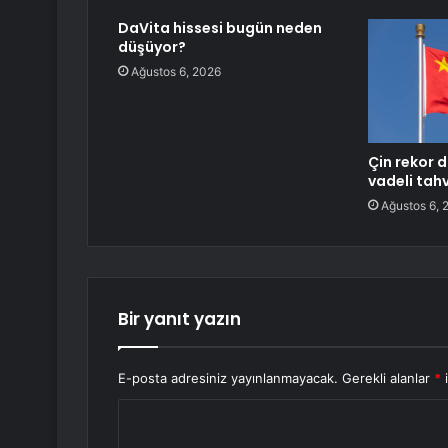
DaVita hissesi bugün neden
düşüyor?
Ağustos 6, 2026
Çin rekor d
vadeli tahv
Ağustos 6, 
Bir yanıt yazın
E-posta adresiniz yayınlanmayacak.
Gerekli alanlar
*
i
Y
o