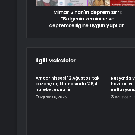
Mimar Sinan'ın deprem sırrı:
"Bölgenin zeminine ve
depremselliğine uygun yapılar"
İlgili Makaleler
Amcor hissesi 12 Ağustos’taki
Rusya’da ya
kazanç açıklamasında %5,4
haziran v
hareket edebilir
enflasyona
Ağustos 6, 2026
Ağustos 6, 