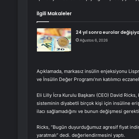
İlgili Makaleler
24 yıl sonra eurolar değişiyo
Ağustos 6, 2026
Açıklamada, markasız insülin enjeksiyonu Lispr
ve İnsülin Değer Programı’nın katılımcı eczanele
Eli Lilly İcra Kurulu Başkanı (CEO) David Ricks, 
sisteminin diyabetli birçok kişi için insüline er
ilacı sağlamadığını ve bunun değişmesi gerektiği
Ricks, “Bugün duyurduğumuz agresif fiyat indirim
yaratmalı” dedi. değerlendirmesini yaptı.