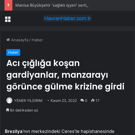
Manisa Büyükşehir ‘sağlıklı işyeri’ sertifikasına kavuştu
Menü
Anasayfa
/
Haber
Haber
Acı çığlığa koşan
gardiyanlar, manzarayı
görünce gülme krizine girdi
YENER YILDIRIM
Kasım 23, 2022
0
17
Bir dakikadan az
Brezilya
‘nın merkezindeki Ceres’te hapishanesinde