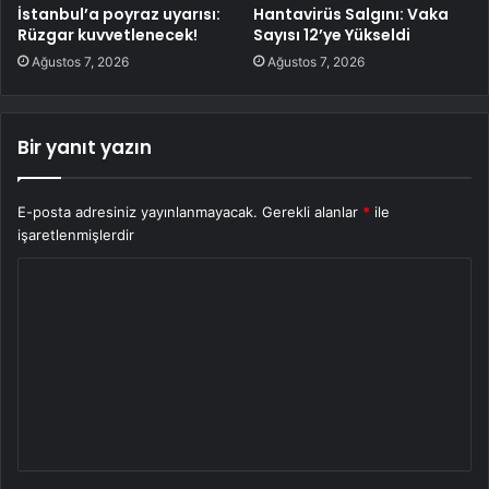
İstanbul’a poyraz uyarısı:
Hantavirüs Salgını: Vaka
Rüzgar kuvvetlenecek!
Sayısı 12’ye Yükseldi
Ağustos 7, 2026
Ağustos 7, 2026
Bir yanıt yazın
E-posta adresiniz yayınlanmayacak.
Gerekli alanlar
*
ile
işaretlenmişlerdir
Y
o
r
u
m
*