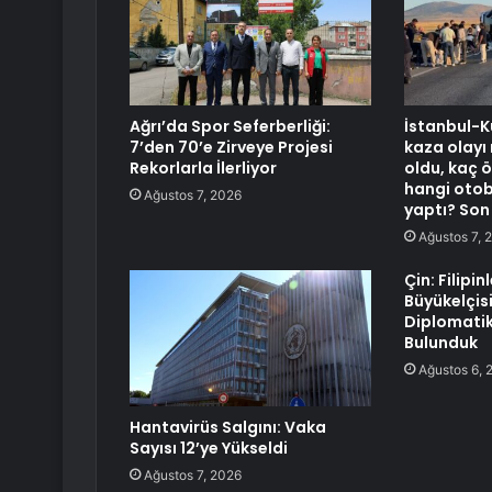
Ağrı’da Spor Seferberliği:
İstanbul-
7’den 70’e Zirveye Projesi
kaza olayı
Rekorlarla İlerliyor
oldu, kaç ö
hangi otob
Ağustos 7, 2026
yaptı? Son
Ağustos 7, 
Çin: Filipin
Büyükelçis
Diplomatik
Bulunduk
Ağustos 6, 
Hantavirüs Salgını: Vaka
Sayısı 12’ye Yükseldi
Ağustos 7, 2026