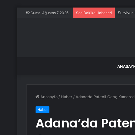
TBMM Baş
Cuma, Ağustos 7 2026
Son Dakika Haberleri
ANASAY
Anasayfa
/
Haber
/
Adana’da Patenli Genç Kamerad
Haber
Adana’da Pate