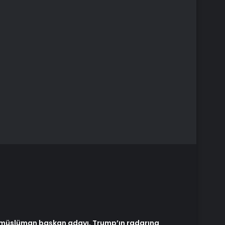
t müslüman başkan adayı, Trump’ın radarına