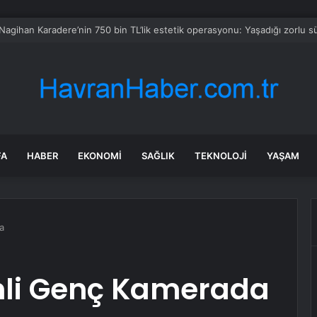
kanı Kurtulmuş, Siyasi Parti Turunu Tamamladıktan Sonra Açıklama Yap
FA
HABER
EKONOMI
SAĞLIK
TEKNOLOJI
YAŞAM
a
nli Genç Kamerada