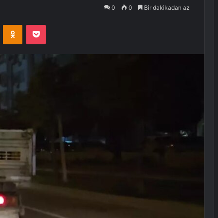
0
0
Bir dakikadan az
VKontakte
Odnoklassniki
Pocket