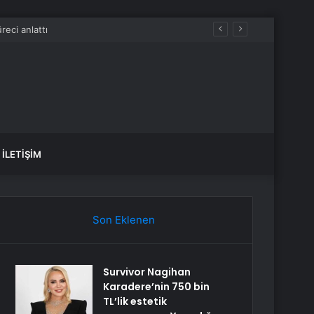
acak
İLETIŞIM
Son Eklenen
Survivor Nagihan
Karadere’nin 750 bin
TL’lik estetik