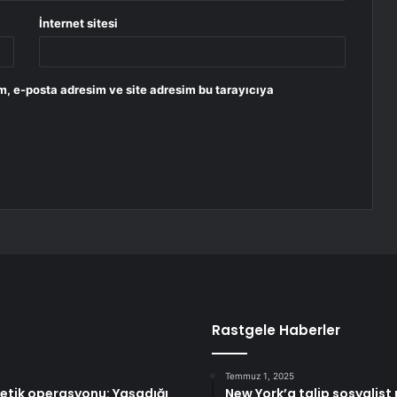
İnternet sitesi
m, e-posta adresim ve site adresim bu tarayıcıya
Rastgele Haberler
Temmuz 1, 2025
tetik operasyonu: Yaşadığı
New York’a talip sosyalis