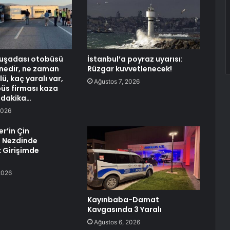
Kuşadası otobüsü
İstanbul’a poyraz uyarısı:
 nedir, ne zaman
Rüzgar kuvvetlenecek!
lü, kaç yaralı var,
Ağustos 7, 2026
üs firması kaza
 dakika…
2026
ler’in Çin
i Nezdinde
 Girişimde
2026
Kayınbaba-Damat
Kavgasında 3 Yaralı
Ağustos 6, 2026