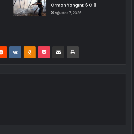
Orman Yangını: 6 Ölü
Ağustos 7, 2026
erest
Reddit
VKontakte
Odnoklassniki
Pocket
E-Posta ile paylaş
Yazdır