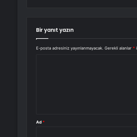
Bir yanıt yazın
E-posta adresiniz yayınlanmayacak.
Gerekli alanlar
*
i
Y
o
r
u
m
*
Ad
*