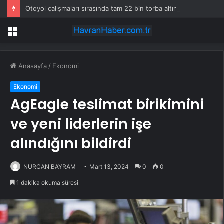
Otoyol çalışmaları sırasında tam 22 bin torba altın çıkarıldı
Menü
Anasayfa
/
Ekonomi
Ekonomi
AgEagle teslimat birikimini
ve yeni liderlerin işe
alındığını bildirdi
NURCAN BAYRAM
Mart 13, 2024
0
0
1 dakika okuma süresi