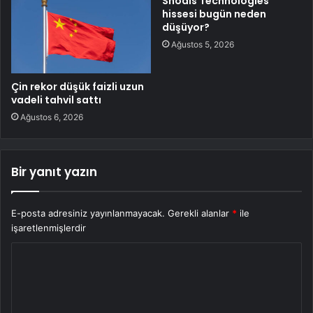
Shoals Technologies
hissesi bugün neden
düşüyor?
Ağustos 5, 2026
Çin rekor düşük faizli uzun
vadeli tahvil sattı
Ağustos 6, 2026
Bir yanıt yazın
E-posta adresiniz yayınlanmayacak.
Gerekli alanlar
*
ile
işaretlenmişlerdir
Y
o
r