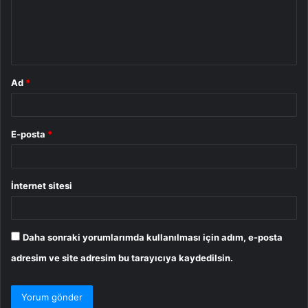
u
m
*
Ad
*
E-posta
*
İnternet sitesi
Daha sonraki yorumlarımda kullanılması için adım, e-posta
adresim ve site adresim bu tarayıcıya kaydedilsin.