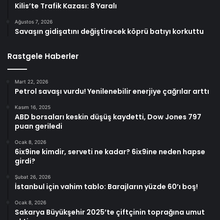
Kilis’te Trafik Kazası: 8 Yaralı
Ağustos 7, 2026
Savaşın gidişatını değiştirecek köprü batıyı korkuttu
Rastgele Haberler
Mart 22, 2026
Petrol savaşı vurdu! Yenilenebilir enerjiye çağrılar arttı
Kasım 16, 2025
ABD borsaları keskin düşüş kaydetti, Dow Jones 797
puan geriledi
Ocak 8, 2026
6ix9ine kimdir, serveti ne kadar? 6ix9ine neden hapse
girdi?
Şubat 26, 2026
İstanbul için vahim tablo: Barajların yüzde 60’ı boş!
Ocak 8, 2026
Sakarya Büyükşehir 2025’te çiftçinin toprağına umut