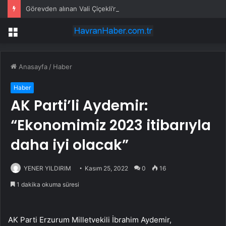
Görevden alınan Vali Çiçekli’nin kürek çekerken videosu ortaya çıktı
Menü
Anasayfa
/
Haber
Haber
AK Parti’li Aydemir:
“Ekonomimiz 2023 itibarıyla
daha iyi olacak”
YENER YILDIRIM
Kasım 25, 2022
0
16
1 dakika okuma süresi
AK Parti Erzurum Milletvekili İbrahim Aydemir,