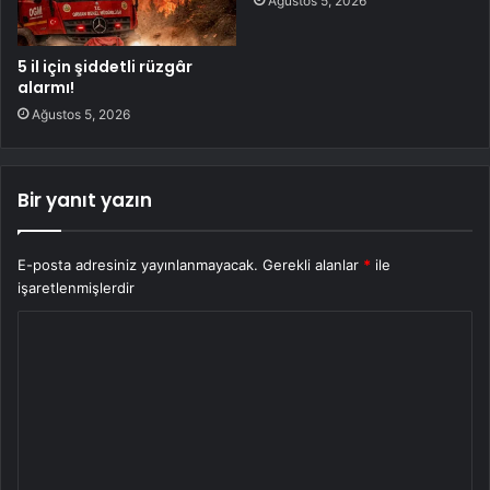
Ağustos 5, 2026
5 il için şiddetli rüzgâr
alarmı!
Ağustos 5, 2026
Bir yanıt yazın
E-posta adresiniz yayınlanmayacak.
Gerekli alanlar
*
ile
işaretlenmişlerdir
Y
o
r
u
m