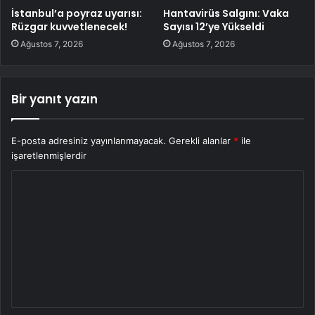
İstanbul’a poyraz uyarısı:
Hantavirüs Salgını: Vaka
Rüzgar kuvvetlenecek!
Sayısı 12’ye Yükseldi
Ağustos 7, 2026
Ağustos 7, 2026
Bir yanıt yazın
E-posta adresiniz yayınlanmayacak.
Gerekli alanlar
*
ile
işaretlenmişlerdir
Y
o
r
u
m
*