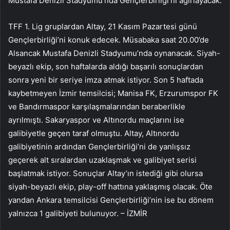
Mustafa Denizli Stadyumu’nda Gençlerbirliği’ni ağırlayacak.
TFF 1. Lig gruplardan Altay, 21 Kasım Pazartesi günü
Gençlerbirliği’ni konuk edecek. Müsabaka saat 20.00’de
Alsancak Mustafa Denizli Stadyumu’nda oynanacak. Siyah-
beyazlı ekip, son haftalarda aldığı başarılı sonuçlardan
sonra yeni bir seriye imza atmak istiyor. Son 5 haftada
kaybetmeyen İzmir temsilcisi; Manisa FK, Erzurumspor FK
ve Bandırmaspor karşılaşmalarından beraberlikle
ayrılmıştı. Sakaryaspor ve Altınordu maçlarını ise
galibiyetle geçen taraf olmuştu. Altay, Altınordu
galibiyetinin ardından Gençlerbirliği’ni de yanlışsız
geçerek alt sıralardan uzaklaşmak ve galibiyet serisi
başlatmak istiyor. Sonuçlar Altay’ın istediği gibi olursa
siyah-beyazlı ekip, play-off hattına yaklaşmış olacak. Öte
yandan Ankara temsilcisi Gençlerbirliği’nin ise bu dönem
yalnızca 1 galibiyeti bulunuyor. – İZMİR