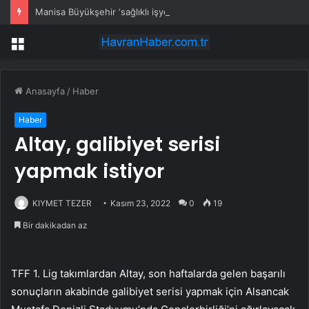
Manisa Büyükşehir ‘sağlıklı işyeri’ sertifikasına kavuştu
Menü
Anasayfa
/
Haber
Haber
Altay, galibiyet serisi
yapmak istiyor
KIYMET TEZER
Kasım 23, 2022
0
19
Bir dakikadan az
TFF 1. Lig takımlardan Altay, son haftalarda gelen başarılı
sonuçların akabinde galibiyet serisi yapmak için Alsancak