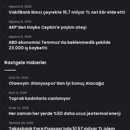
Ağustos 8, 2026
VakıfBank ikinci çeyrekte 16,7 milyar TL net kâr elde etti
Ağustos 8, 2026
AKP’den Hayko Cepkin’e yaylım ateşi
Ağustos 8, 2026
ABD ekonomisi Temmuz’da beklenmedik şekilde
23.000 iş kaybetti
Rastgele Haberler
Eylül 25, 2024
Olawoyin: Alanyaspor’dan İyi Sonuç Alacağız
Mart 6, 2026
Toprak kadınlarla canlanıyor
Ocak 12, 2026
Her zaman her yerde %50 daha ucuz jeotermal enerji
Temmuz 24, 2025
Takasbank Para Piyasası’nda 51,57 milyar TL işlem