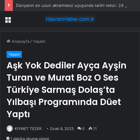
Dünyanın en uzun aktarmasız uçuşunda tarihi rekor: 24 saatten fazla havada kaldılar
Menü
Anasayfa
/
Yaşam
Yaşam
Aşk Yok Dediler Ayça Ayşin
Turan ve Murat Boz O Ses
Türkiye Sarmaş Dolaş’ta
Yılbaşı Programında Düet
Yaptı
KIYMET TEZER
Ocak 8, 2023
0
11
1 dakika okuma süresi