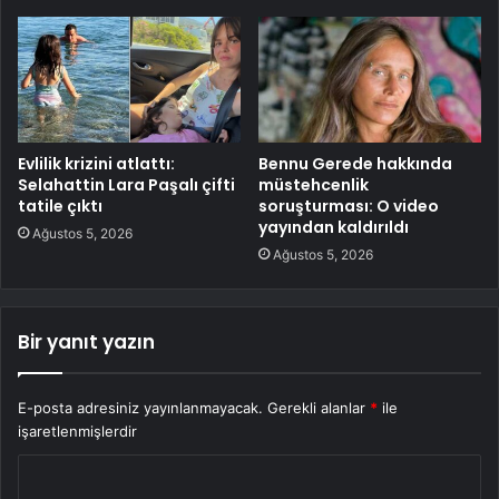
Evlilik krizini atlattı:
Bennu Gerede hakkında
Selahattin Lara Paşalı çifti
müstehcenlik
tatile çıktı
soruşturması: O video
yayından kaldırıldı
Ağustos 5, 2026
Ağustos 5, 2026
Bir yanıt yazın
E-posta adresiniz yayınlanmayacak.
Gerekli alanlar
*
ile
işaretlenmişlerdir
Y