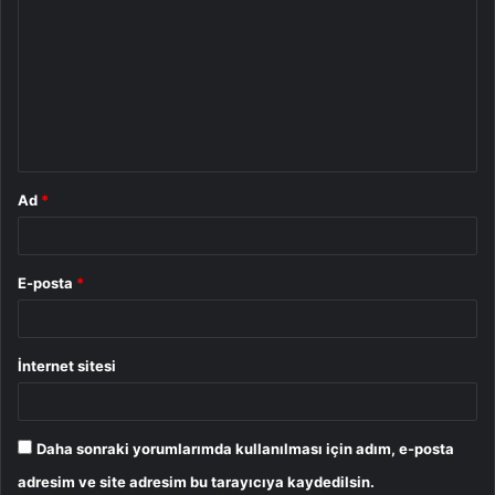
o
r
u
m
*
Ad
*
E-posta
*
İnternet sitesi
Daha sonraki yorumlarımda kullanılması için adım, e-posta
adresim ve site adresim bu tarayıcıya kaydedilsin.