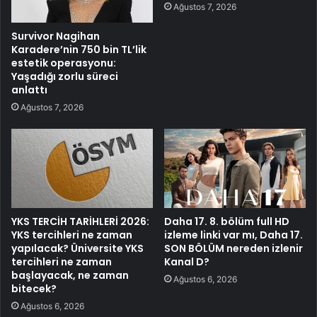
Ağustos 7, 2026
Survivor Nagihan
Karadere’nin 750 bin TL’lik
estetik operasyonu:
Yaşadığı zorlu süreci
anlattı
Ağustos 7, 2026
YKS TERCİH TARİHLERİ 2026:
Daha 17. 8. bölüm full HD
YKS tercihleri ne zaman
izleme linki var mı, Daha 17.
yapılacak? Üniversite YKS
SON BÖLÜM nereden izlenir
tercihleri ne zaman
Kanal D?
başlayacak, ne zaman
Ağustos 6, 2026
bitecek?
Ağustos 6, 2026