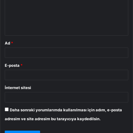
u
m
*
Ad
*
E-posta
*
İnternet sitesi
Daha sonraki yorumlarımda kullanılması için adım, e-posta
adresim ve site adresim bu tarayıcıya kaydedilsin.