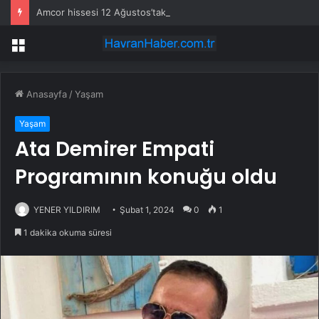
Amcor hissesi 12 Ağustos’taki kazanç açıklamasında %5,4 hareket edebilir
Menü
Anasayfa
/
Yaşam
Yaşam
Ata Demirer Empati
Programının konuğu oldu
YENER YILDIRIM
Şubat 1, 2024
0
1
1 dakika okuma süresi