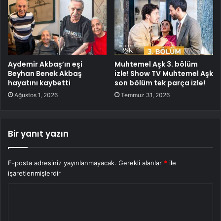
Aydemir Akbaş’ın eşi
Muhtemel Aşk 3. bölüm
Beyhan Benek Akbaş
izle! Show TV Muhtemel Aşk
hayatını kaybetti
son bölüm tek parça izle!
Ağustos 1, 2026
Temmuz 31, 2026
Bir yanıt yazın
E-posta adresiniz yayınlanmayacak.
Gerekli alanlar
*
ile
işaretlenmişlerdir
Y
o
r