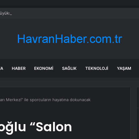
yükşehir ‘sağlıklı işyeri’ sertifikasına kavuştu
FA
HABER
EKONOMI
SAĞLIK
TEKNOLOJI
YAŞAM
arı Merkezi” ile sporcuların hayatına dokunacak
oğlu “Salon