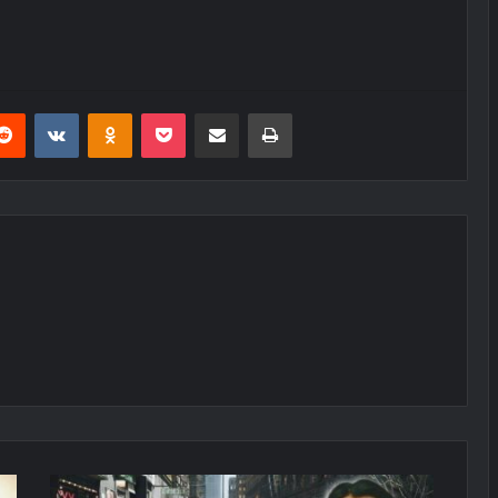
erest
Reddit
VKontakte
Odnoklassniki
Pocket
E-Posta ile paylaş
Yazdır