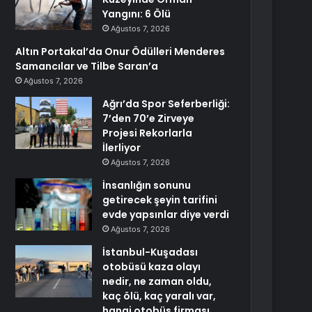
Yangını: 6 Ölü
Ağustos 7, 2026
Altın Portakal’da Onur Ödülleri Menderes
Samancılar ve Tilbe Saran’a
Ağustos 7, 2026
Ağrı’da Spor Seferberliği:
7’den 70’e Zirveye
Projesi Rekorlarla
İlerliyor
Ağustos 7, 2026
İnsanlığın sonunu
getirecek şeyin tarifini
evde yapsınlar diye verdi
Ağustos 7, 2026
İstanbul-Kuşadası
otobüsü kaza olayı
nedir, ne zaman oldu,
kaç ölü, kaç yaralı var,
hangi otobüs firması