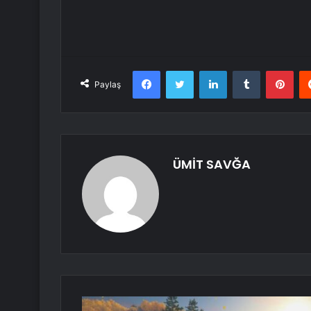
Facebook
Twitter
LinkedIn
Tumblr
Pint
Paylaş
ÜMİT SAVĞA