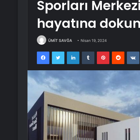
Sporları Merkezi
hayatına doku
ÜMİT SAVĞA
Nisan 19, 2024
Facebook
Twitter
LinkedIn
Tumblr
Pinterest
Reddit