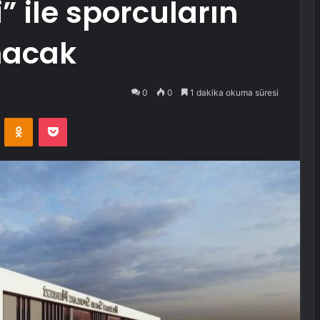
” ile sporcuların
nacak
0
0
1 dakika okuma süresi
VKontakte
Odnoklassniki
Pocket