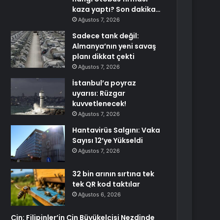
kaza yaptı? Son dakika…
Ağustos 7, 2026
Sadece tank değil:
Almanya’nın yeni savaş
planı dikkat çekti
Ağustos 7, 2026
İstanbul’a poyraz
uyarısı: Rüzgar
kuvvetlenecek!
Ağustos 7, 2026
Hantavirüs Salgını: Vaka
Sayısı 12’ye Yükseldi
Ağustos 7, 2026
32 bin arının sırtına tek
tek QR kod taktılar
Ağustos 6, 2026
Çin: Filipinler’in Çin Büyükelçisi Nezdinde