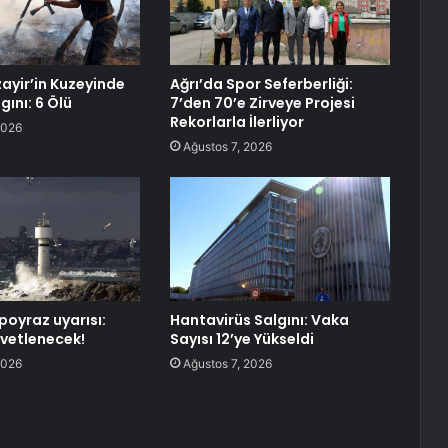
ayir’in Kuzeyinde
Ağrı’da Spor Seferberliği:
ını: 6 Ölü
7’den 70’e Zirveye Projesi
Rekorlarla İlerliyor
2026
Ağustos 7, 2026
poyraz uyarısı:
Hantavirüs Salgını: Vaka
vetlenecek!
Sayısı 12’ye Yükseldi
2026
Ağustos 7, 2026