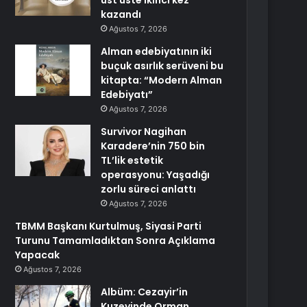
üst üste ikinci kez
kazandı
Ağustos 7, 2026
Alman edebiyatının iki
buçuk asırlık serüveni bu
kitapta: “Modern Alman
Edebiyatı”
Ağustos 7, 2026
Survivor Nagihan
Karadere’nin 750 bin
TL’lik estetik
operasyonu: Yaşadığı
zorlu süreci anlattı
Ağustos 7, 2026
TBMM Başkanı Kurtulmuş, Siyasi Parti
Turunu Tamamladıktan Sonra Açıklama
Yapacak
Ağustos 7, 2026
Albüm: Cezayir’in
Kuzeyinde Orman