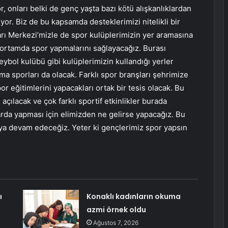
r, onları belki de genç yaşta bazı kötü alışkanlıklardan
yor. Biz de bu kapsamda desteklerimizi nitelikli bir
arı Merkezi’mizle de spor kulüplerimizin yer aramasına
i ortamda spor yapmalarını sağlayacağız. Burası
eybol kulübü gibi kulüplerimizin kullandığı yerler
a sporları da olacak. Farklı spor branşları şehrimize
r eğitimlerini yapacakları ortak bir tesis olacak. Bu
çılacak ve çok farklı sportif etkinlikler burada
larda yapması için elimizden ne gelirse yapacağız. Bu
a devam edeceğiz. Yeter ki gençlerimiz spor yapsın
ı
Konaklı kadınların okuma
azmi örnek oldu
Ağustos 7, 2026