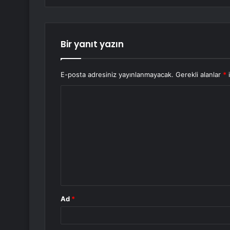
Bir yanıt yazın
E-posta adresiniz yayınlanmayacak.
Gerekli alanlar
*
i
Y
o
r
u
m
*
Ad
*