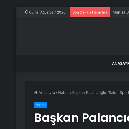
Manisa Bü
Cuma, Ağustos 7 2026
Son Dakika Haberleri
ANASAY
Anasayfa
/
Haber
/
Başkan Palancıoğlu “Salon Sporl
Haber
Başkan Palancı