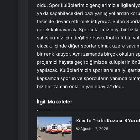
oldu. Spor kulüplerimiz gençlerimizle ilgileniyo
ya da sapabilecekleri bazı yanlış yollardan koru
tesis ile devam ettirmek istiyoruz. Salon Sporl
gerek kalmayacak. Sporcularımızın iyi bir fizik
şahıslarımız için değil de basketbol kulübü, vol
olacak. İçinde diğer sporlar olmak üzere savunm
bir renk katıyor. Aynı zamanda birçok okulun spo
projemizi hayata geçirdiğimizde kulüplerin önü a
yapılacak. Kulüplerimizin sporlarını en iyi şart
kapsamda sporun ve sporcuların yanında olmay
biz her zaman onların yanındayız.” dedi.
İlgili Makaleler
Kilis’te Trafik Kazası: 8 Yaral
Ağustos 7, 2026