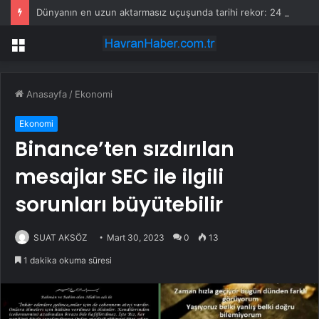
Dünyanın en uzun aktarmasız uçuşunda tarihi rekor: 24 saatten fazla havada kaldılar
Menü
Anasayfa
/
Ekonomi
Ekonomi
Binance’ten sızdırılan
mesajlar SEC ile ilgili
sorunları büyütebilir
SUAT AKSÖZ
Mart 30, 2023
0
13
1 dakika okuma süresi