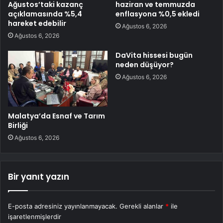
Ağustos’taki kazanç
haziran ve temmuzda
açıklamasında %5,4
enflasyona %0,5 ekledi
hareket edebilir
Ağustos 6, 2026
Ağustos 6, 2026
DaVita hissesi bugün
neden düşüyor?
Ağustos 6, 2026
Malatya’da Esnaf ve Tarım
Birliği
Ağustos 6, 2026
Bir yanıt yazın
E-posta adresiniz yayınlanmayacak.
Gerekli alanlar
*
ile
işaretlenmişlerdir