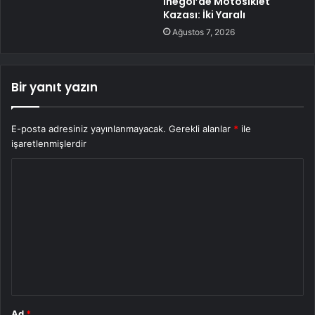
İnegöl’de Motosiklet
Kazası: İki Yaralı
Ağustos 7, 2026
Bir yanıt yazın
E-posta adresiniz yayınlanmayacak.
Gerekli alanlar
*
ile
işaretlenmişlerdir
Y
o
r
u
m
*
Ad
*