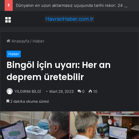
Dünyanın en uzun aktarmasız uçuşunda tarihi rekor: 24 saatten fazla havada kaldılar
Menü
Anasayfa
/
Haber
Haber
Bingöl için uyarı: Her an
deprem üretebilir
YILDIRIM BİLGİ
Mart 29, 2023
0
10
2 dakika okuma süresi