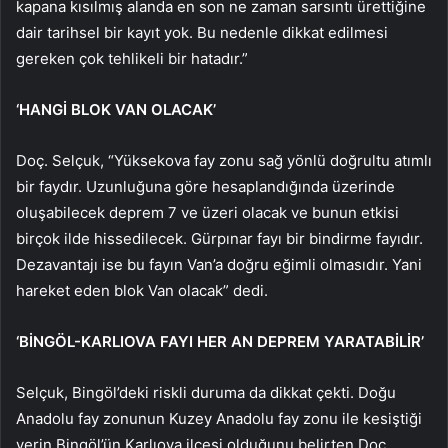
kapana kısılmış alanda en son ne zaman sarsıntı ürettiğine
dair tarihsel bir kayıt yok. Bu nedenle dikkat edilmesi
gereken çok tehlikeli bir hatadır.”
‘HANGİ BLOK VAN OLACAK’
Doç. Selçuk, “Yüksekova fay zonu sağ yönlü doğrultu atımlı
bir faydır. Uzunluğuna göre hesaplandığında üzerinde
oluşabilecek deprem 7 ve üzeri olacak ve bunun etkisi
birçok ilde hissedilecek. Gürpınar fayı bir bindirme fayıdır.
Dezavantajı ise bu fayın Van’a doğru eğimli olmasıdır. Yani
hareket eden blok Van olacak” dedi.
‘BİNGÖL-KARLIOVA FAYI HER AN DEPREM YARATABİLİR’
Selçuk, Bingöl’deki riskli duruma da dikkat çekti. Doğu
Anadolu fay zonunun Kuzey Anadolu fay zonu ile kesiştiği
yerin Bingöl’ün Karlıova ilçesi olduğunu belirten Doç.