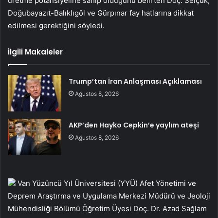
üretme potansiyeline sahip olduğunu belirten Doç. Selçuk,
Doğubayazıt-Balıklıgöl ve Gürpınar fay hatlarına dikkat
edilmesi gerektiğini söyledi.
İlgili Makaleler
Trump’tan İran Anlaşması Açıklaması
Ağustos 8, 2026
AKP’den Hayko Cepkin’e yaylım ateşi
Ağustos 8, 2026
Van Yüzüncü Yıl Üniversitesi (YYÜ) Afet Yönetimi ve
Deprem Araştırma ve Uygulama Merkezi Müdürü ve Jeoloji
Mühendisliği Bölümü Öğretim Üyesi Doç. Dr. Azad Sağlam