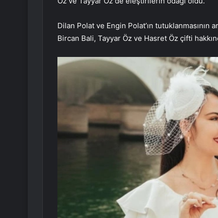
Öz ve Tayyar Öz de eleştirilerin odağı oldu.
Dilan Polat ve Engin Polat’ın tutuklanmasının
Bircan Bali, Tayyar Öz ve Hasret Öz çifti hakkı