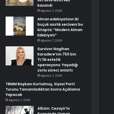
üst üste ikinci kez
kazandı
Ağustos 7, 2026
Alman edebiyatının iki
buçuk asırlık serüveni bu
kitapta: “Modern Alman
Edebiyatı”
Ağustos 7, 2026
Survivor Nagihan
Karadere’nin 750 bin
TL’lik estetik
operasyonu: Yaşadığı
zorlu süreci anlattı
Ağustos 7, 2026
TBMM Başkanı Kurtulmuş, Siyasi Parti
Turunu Tamamladıktan Sonra Açıklama
Yapacak
Ağustos 7, 2026
Albüm: Cezayir’in
Kuzeyinde Orman