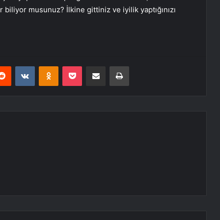
biliyor musunuz? İlkine gittiniz ve iyilik yaptığınızı
erest
Reddit
VKontakte
Odnoklassniki
Pocket
E-Posta ile paylaş
Yazdır