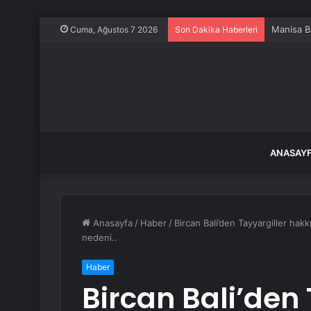
Manisa Bü
Cuma, Ağustos 7 2026
Son Dakika Haberleri
ANASAY
Anasayfa
/
Haber
/
Bircan Bali’den Tayyargiller ha
nedeni..
Haber
Bircan Bali’den 