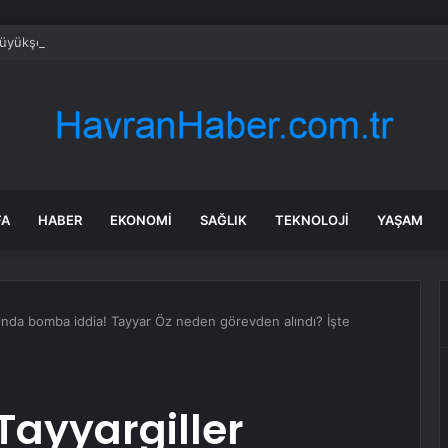
yükşehir ‘sağlıklı işyeri’ sertifikasına kavuştu
FA
HABER
EKONOMI
SAĞLIK
TEKNOLOJI
YAŞAM
kkında bomba iddia! Tayyar Öz neden görevden alındı? İşte
Tayyargiller