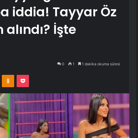
 iddia! Tayyar Öz
alındı? İşte
0
1
1 dakika okuma süresi
VKontakte
Odnoklassniki
Pocket