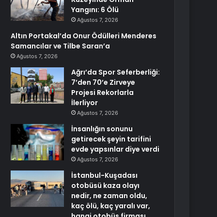
Yangını: 6 Ölü
Ağustos 7, 2026
Altın Portakal’da Onur Ödülleri Menderes
Samancılar ve Tilbe Saran’a
Ağustos 7, 2026
Ağrı’da Spor Seferberliği:
7’den 70’e Zirveye
Projesi Rekorlarla
İlerliyor
Ağustos 7, 2026
İnsanlığın sonunu
getirecek şeyin tarifini
evde yapsınlar diye verdi
Ağustos 7, 2026
İstanbul-Kuşadası
otobüsü kaza olayı
nedir, ne zaman oldu,
kaç ölü, kaç yaralı var,
hangi otobüs firması