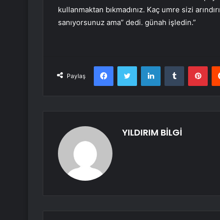
kullanmaktan bıkmadınız. Kaç umre sizi arındırır 
sanıyorsunuz ama” dedi. günah işledin.”
Facebook
Twitter
LinkedIn
Tumblr
Pint
Paylaş
YILDIRIM BİLGİ