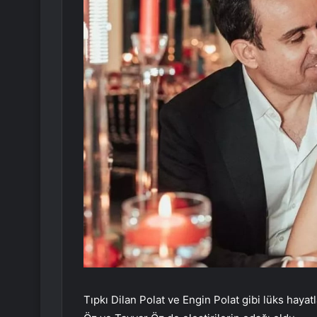
Tıpkı Dilan Polat ve Engin Polat gibi lüks hayat