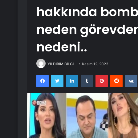
hakkında bomba
neden görevden 
nedeni..
YILDIRIM BİLGİ
Kasım 12, 2023
Facebook
Twitter
LinkedIn
Tumblr
Pinterest
Reddit