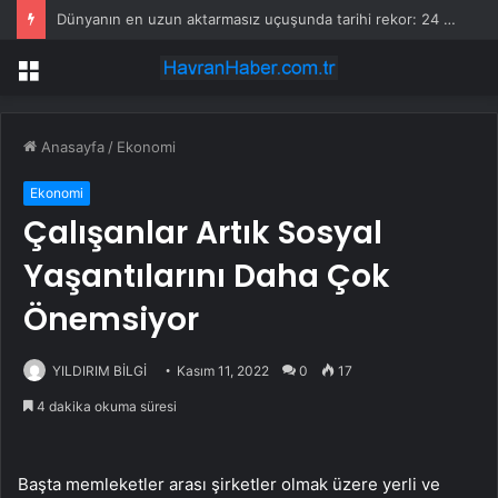
Dünyanın en uzun aktarmasız uçuşunda tarihi rekor: 24 saatten fazla havada kaldılar
Menü
Anasayfa
/
Ekonomi
Ekonomi
Çalışanlar Artık Sosyal
Yaşantılarını Daha Çok
Önemsiyor
YILDIRIM BİLGİ
Kasım 11, 2022
0
17
4 dakika okuma süresi
Başta memleketler arası şirketler olmak üzere yerli ve