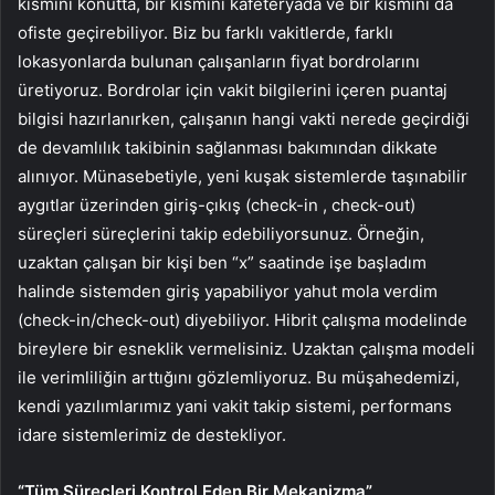
kısmını konutta, bir kısmını kafeteryada ve bir kısmını da
ofiste geçirebiliyor. Biz bu farklı vakitlerde, farklı
lokasyonlarda bulunan çalışanların fiyat bordrolarını
üretiyoruz. Bordrolar için vakit bilgilerini içeren puantaj
bilgisi hazırlanırken, çalışanın hangi vakti nerede geçirdiği
de devamlılık takibinin sağlanması bakımından dikkate
alınıyor. Münasebetiyle, yeni kuşak sistemlerde taşınabilir
aygıtlar üzerinden giriş-çıkış (check-in , check-out)
süreçleri süreçlerini takip edebiliyorsunuz. Örneğin,
uzaktan çalışan bir kişi ben “x” saatinde işe başladım
halinde sistemden giriş yapabiliyor yahut mola verdim
(check-in/check-out) diyebiliyor. Hibrit çalışma modelinde
bireylere bir esneklik vermelisiniz. Uzaktan çalışma modeli
ile verimliliğin arttığını gözlemliyoruz. Bu müşahedemizi,
kendi yazılımlarımız yani vakit takip sistemi, performans
idare sistemlerimiz de destekliyor.
“Tüm Süreçleri Kontrol Eden Bir Mekanizma”