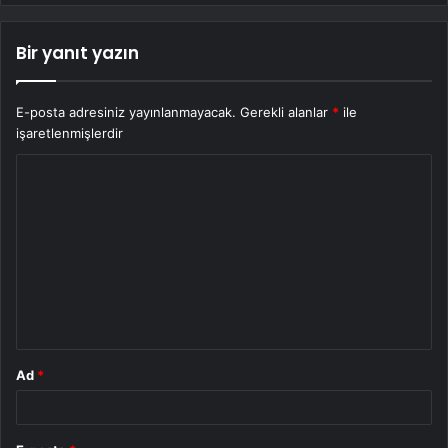
Bir yanıt yazın
E-posta adresiniz yayınlanmayacak.
Gerekli alanlar
*
ile
işaretlenmişlerdir
Y
o
r
u
m
*
Ad
*