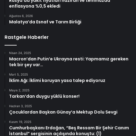
Rusya’da yakıt fiyatları haziran ve temmuzda
enflasyona %0,5 ekledi
Ağustos 6, 2026
Malatya’da Esnaf ve Tarım Birliği
Rastgele Haberler
Nisan 24, 2025
Macron’dan Putin’e Ukrayna resti: Yapmamız gereken
tek bir şey var…
Mart 5, 2025
İklim Ağı: İklimi koruyan yasa talep ediyoruz
Mayıs 2, 2025
Tarkan’dan duygu yüklü konser!
Haziran 3, 2025
Çocuklardan Başkan Günay’a Mektup Dolu Sevgi
Kasım 19, 2025
Cumhurbaşkanı Erdoğan, “Beş Ressam Bir Şehir Canım
İstanbul” sergisinin açılışında konuştu: (1)