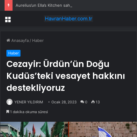
Aurelius’un Ella’s Kitchen sahibini satın almak için münhasır görüşmelerde olduğu bildiriliyor
Menü
Anasayfa
/
Haber
Haber
Cezayir: Ürdün’ün Doğu
Kudüs’teki vesayet hakkını
destekliyoruz
YENER YILDIRIM
Ocak 28, 2023
0
13
1 dakika okuma süresi