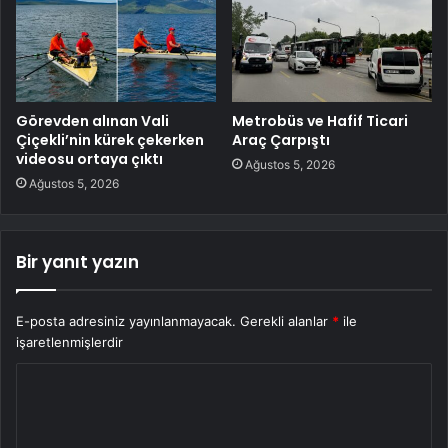
Görevden alınan Vali
Metrobüs ve Hafif Ticari
Çiçekli’nin kürek çekerken
Araç Çarpıştı
videosu ortaya çıktı
Ağustos 5, 2026
Ağustos 5, 2026
Bir yanıt yazın
E-posta adresiniz yayınlanmayacak.
Gerekli alanlar
*
ile
işaretlenmişlerdir
Y
o
r