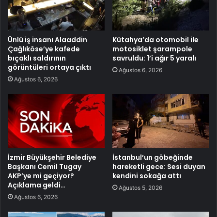
Ünlü iş insanı Alaaddin
Kütahya’da otomobil ile
Çağlıköse’ye kafede
motosiklet şarampole
bıçaklı saldırının
savruldu: 1’i ağır 5 yaralı
görüntüleri ortaya çıktı
Ağustos 6, 2026
Ağustos 6, 2026
İzmir Büyükşehir Belediye
İstanbul’un göbeğinde
Başkanı Cemil Tugay
hareketli gece: Sesi duyan
AKP’ye mi geçiyor?
kendini sokağa attı
Açıklama geldi…
Ağustos 5, 2026
Ağustos 6, 2026