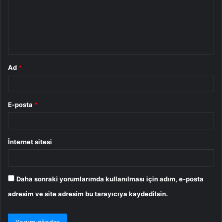
u
m
*
Ad
*
E-posta
*
İnternet sitesi
Daha sonraki yorumlarımda kullanılması için adım, e-posta
adresim ve site adresim bu tarayıcıya kaydedilsin.