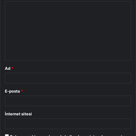
Y
o
r
u
m
*
Ad
*
E-posta
*
İnternet sitesi