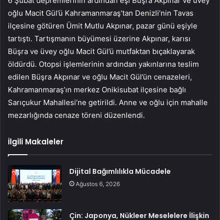
6 Şubat depremlerinin ardından eşi Büşra Akpınar ve üvey
oğlu Macit Gül’ü Kahramanmaraş’tan Denizli’nin Tavas
ilçesine götüren Ümit Mutlu Akpınar, pazar günü eşiyle
tartıştı. Tartışmanın büyümesi üzerine Akpınar, karısı
Büşra ve üvey oğlu Macit Gül’ü mutfaktan bıçaklayarak
öldürdü. Otopsi işlemlerinin ardından yakınlarına teslim
edilen Büşra Akpınar ve oğlu Macit Gül’ün cenazeleri,
Kahramanmaraş’ın merkez Onikisubat ilçesine bağlı
Sarıçukur Mahallesi’ne getirildi. Anne ve oğlu için mahalle
mezarlığında cenaze töreni düzenlendi.
İlgili Makaleler
Dijital Bağımlılıkla Mücadele
Ağustos 6, 2026
Çin: Japonya, Nükleer Meselelere İlişkin