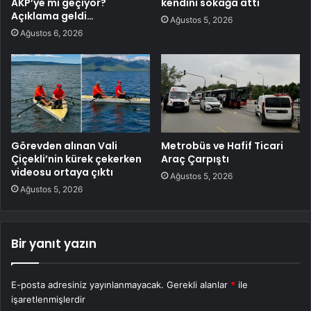
AKP’ye mi geçiyor?
kendini sokağa attı
Açıklama geldi…
Ağustos 5, 2026
Ağustos 6, 2026
Görevden alınan Vali
Metrobüs ve Hafif Ticari
Çiçekli’nin kürek çekerken
Araç Çarpıştı
videosu ortaya çıktı
Ağustos 5, 2026
Ağustos 5, 2026
Bir yanıt yazın
E-posta adresiniz yayınlanmayacak.
Gerekli alanlar
*
ile
işaretlenmişlerdir