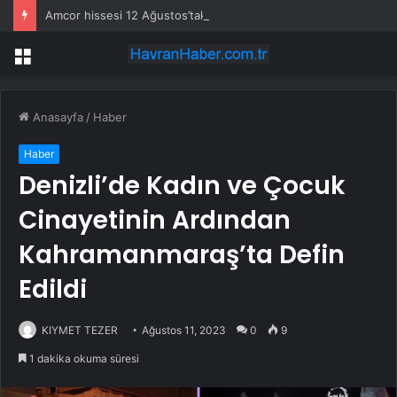
Amcor hissesi 12 Ağustos’taki kazanç açıklamasında %5,4 hareket edebilir
Menü
Anasayfa
/
Haber
Haber
Denizli’de Kadın ve Çocuk
Cinayetinin Ardından
Kahramanmaraş’ta Defin
Edildi
KIYMET TEZER
Ağustos 11, 2023
0
9
1 dakika okuma süresi