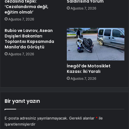
cezasına tepki:
Saldırısına Yorum
‘Cezalandırma değil,
Ağustos 7, 2026
eğitim olmalı’
Ağustos 7, 2026
Rubio ve Lavrov, Asean
Dışişleri Bakanları
Toplantısı Kapsamında
Manila’da Görüştü
Ağustos 7, 2026
İnegöl’de Motosiklet
Kazası: İki Yaralı
Ağustos 7, 2026
Bir yanıt yazın
E-posta adresiniz yayınlanmayacak.
Gerekli alanlar
*
ile
işaretlenmişlerdir