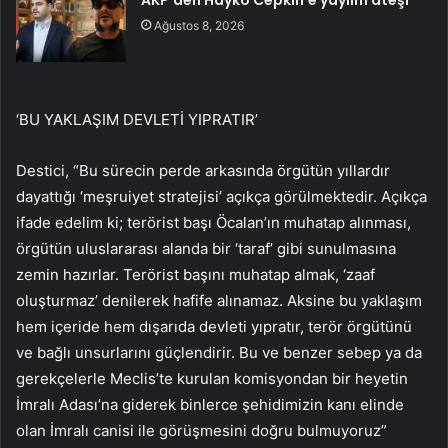
AKP’den Hayko Cepkin’e yaylım ateşi
Ağustos 8, 2026
‘BU YAKLAŞIM DEVLETİ YIPRATIR’
Destici, “Bu sürecin perde arkasında örgütün yıllardır
dayattığı ‘meşruiyet stratejisi’ açıkça görülmektedir. Açıkça
ifade edelim ki; terörist başı Öcalan’ın muhatap alınması,
örgütün uluslararası alanda bir ‘taraf’ gibi sunulmasına
zemin hazırlar. Terörist başını muhatap almak, ‘zaaf
oluşturmaz’ denilerek hafife alınamaz. Aksine bu yaklaşım
hem içeride hem dışarıda devleti yıpratır, terör örgütünü
ve bağlı unsurlarını güçlendirir. Bu ve benzer sebep ya da
gerekçelerle Meclis’te kurulan komisyondan bir heyetin
İmralı Adası’na giderek binlerce şehidimizin kanı elinde
olan İmralı canisi ile görüşmesini doğru bulmuyoruz”