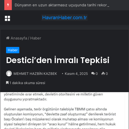
Dünyanın en uzun aktarmasız uçuşunda tarihi rekor: 24 saatten fazla havada kaldılar
Menü
Anasayfa
/
Haber
Haber
Destici’den İmralı Tepkisi
MEHMET HAZBİN KAZBEK
Kasım 4, 2025
0
0
1 dakika okuma süresi