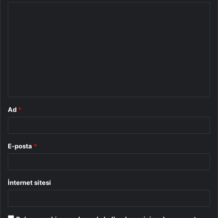
Y
o
r
u
m
*
Ad
*
E-posta
*
İnternet sitesi