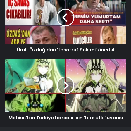
Ümit Özdağ'dan 'tasarruf önlemi' önerisi
Mobius'tan Türkiye borsası için 'ters etki' uyarısı