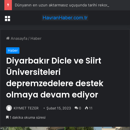
Dünyanın en uzun aktarmasız uçuşunda tarihi rekor: 24 saatten fazla havada kaldılar
Menü
Anasayfa
/
Haber
Haber
Diyarbakır Dicle ve Siirt
Üniversiteleri
depremzedelere destek
olmaya devam ediyor
KIYMET TEZER
Şubat 15, 2023
0
11
1 dakika okuma süresi