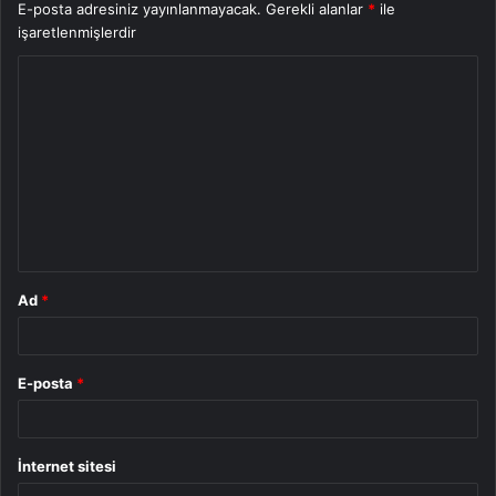
E-posta adresiniz yayınlanmayacak.
Gerekli alanlar
*
ile
işaretlenmişlerdir
Y
o
r
u
m
*
Ad
*
E-posta
*
İnternet sitesi