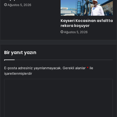
Ağustos 5, 2026
Kayseri Kocasinan asfaltta
rekora koşuyor
Ağustos 5, 2026
Bir yanıt yazın
E-posta adresiniz yayınlanmayacak.
Gerekli alanlar
*
ile
işaretlenmişlerdir
Y
o
r
u
m