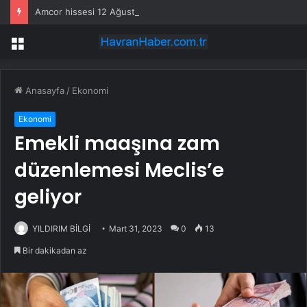
Amcor hissesi 12 Ağustos’taki kazanç açıklamasında %5,4 hareket edebilir
Menü
Anasayfa
/
Ekonomi
Ekonomi
Emekli maaşına zam
düzenlemesi Meclis’e
geliyor
YILDIRIM BİLGİ
Mart 31, 2023
0
13
Bir dakikadan az