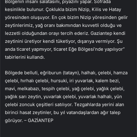
Bölgenin insanı salatasını, piyazını yapar. Sofrada
kesinlikle bulunur. Çoklukla bizim Nizip, Kilis ve Hatay
yöresinden oluşuyor. En çok bizim Nizip yöresinden gelir
zeytinlerimiz, yağ oranı bakımından kuvvetli olduğu ve
lezzetli olduğundan orayı tercih ederiz. Gaziantep kendi
zeytinini üretiyor kendi tüketiyor, dışarıya vermiyor. Şu
anda ticaret yapmıyor, ticaret Eğe Bölgesi’nde yapılıyor”
tabirlerini kullandı.
Bölgede belluti, eğriburun (tatayn), halhalı, çelebi, hamza
çelebi, hırhalı çelebi, hursuki, iri yuvarlak, kalem bezi,
mavi, melkabazı, tespih çelebi, yağ çelebi, yağlık çelebi,
yağlık sarı zeytin, yuvarlak çelebi, yuvarlak halhalı, yün
çelebi zoncuk çeşitleri satılıyor. Tezgahlarda yerini alan
birinci hasat zeytinler, bu yıl vatandaşlardan ağır talep
görüyor. – GAZİANTEP