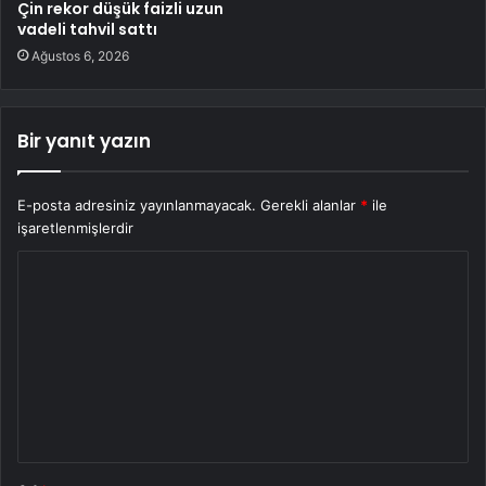
Çin rekor düşük faizli uzun
vadeli tahvil sattı
Ağustos 6, 2026
Bir yanıt yazın
E-posta adresiniz yayınlanmayacak.
Gerekli alanlar
*
ile
işaretlenmişlerdir
Y
o
r
u
m
*