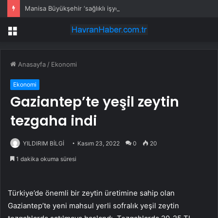
Manisa Büyükşehir ‘sağlıklı işyeri’ sertifikasına kavuştu
Menü
Anasayfa
/
Ekonomi
Ekonomi
Gaziantep’te yeşil zeytin
tezgaha indi
YILDIRIM BİLGİ
Kasım 23, 2022
0
20
1 dakika okuma süresi
Türkiye’de önemli bir zeytin üretimine sahip olan
Gaziantep’te yeni mahsul yerli sofralık yeşil zeytin