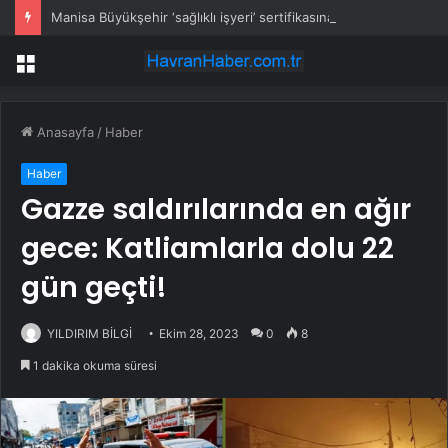
Manisa Büyükşehir ‘sağlıklı işyeri’ sertifikasına kavuştu
Menü
Anasayfa
/
Haber
Haber
Gazze saldırılarında en ağır
gece: Katliamlarla dolu 22
gün geçti!
YILDIRIM BİLGİ
Ekim 28, 2023
0
8
1 dakika okuma süresi