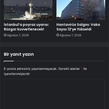
İstanbul’a poyraz uyarısı:
Hantavirüs Salgını: Vaka
Rüzgar kuvvetlenecek!
Sayısı 12’ye Yükseldi
Ağustos 7, 2026
Ağustos 7, 2026
Bir yanıt yazın
E-posta adresiniz yayınlanmayacak.
Gerekli alanlar
*
ile
işaretlenmişlerdir
Y
o
r
u