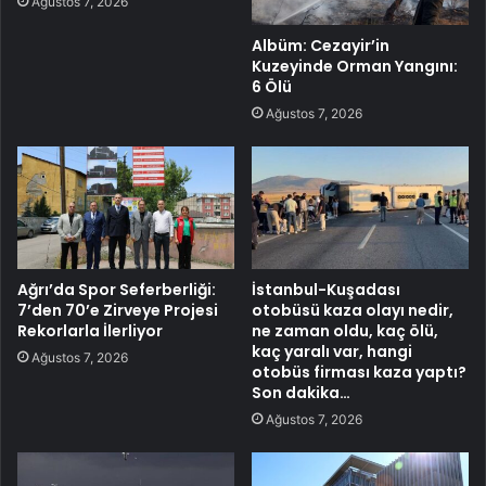
Ağustos 7, 2026
Albüm: Cezayir’in
Kuzeyinde Orman Yangını:
6 Ölü
Ağustos 7, 2026
Ağrı’da Spor Seferberliği:
İstanbul-Kuşadası
7’den 70’e Zirveye Projesi
otobüsü kaza olayı nedir,
Rekorlarla İlerliyor
ne zaman oldu, kaç ölü,
kaç yaralı var, hangi
Ağustos 7, 2026
otobüs firması kaza yaptı?
Son dakika…
Ağustos 7, 2026