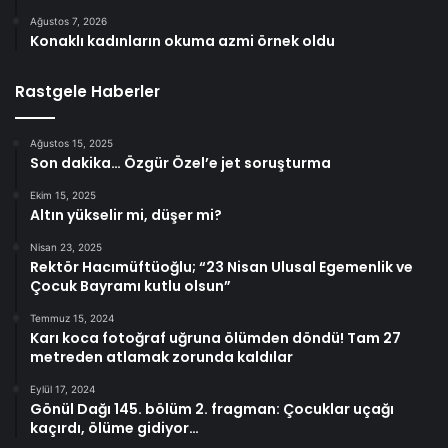
Ağustos 7, 2026
Konaklı kadınların okuma azmi örnek oldu
Rastgele Haberler
Ağustos 15, 2025
Son dakika… Özgür Özel’e jet soruşturma
Ekim 15, 2025
Altın yükselir mi, düşer mi?
Nisan 23, 2025
Rektör Hacımüftüoğlu; “23 Nisan Ulusal Egemenlik ve
Çocuk Bayramı kutlu olsun”
Temmuz 15, 2024
Karı koca fotoğraf uğruna ölümden döndü! Tam 27
metreden atlamak zorunda kaldılar
Eylül 17, 2024
Gönül Dağı 145. bölüm 2. fragman: Çocuklar uçağı
kaçırdı, ölüme gidiyor…