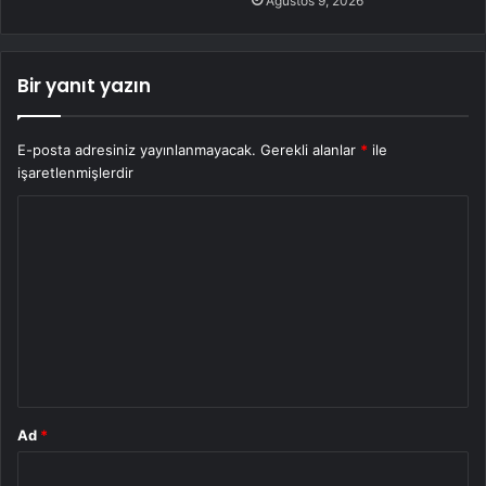
Ağustos 9, 2026
Bir yanıt yazın
E-posta adresiniz yayınlanmayacak.
Gerekli alanlar
*
ile
işaretlenmişlerdir
Y
o
r
u
m
*
Ad
*