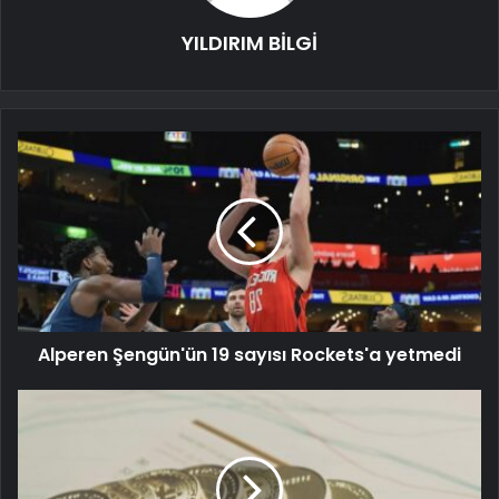
YILDIRIM BİLGİ
Alperen Şengün'ün 19 sayısı Rockets'a yetmedi