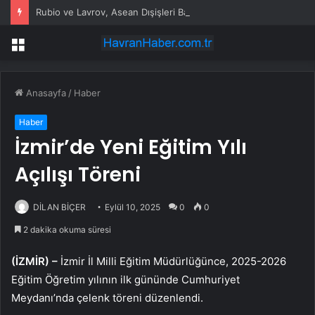
Rubio ve Lavrov, Asean Dışişleri Bakanları Toplantısı Kapsamında Manila’da Görüştü
Menü
Anasayfa
/
Haber
Haber
İzmir’de Yeni Eğitim Yılı
Açılışı Töreni
DİLAN BİÇER
Eylül 10, 2025
0
0
2 dakika okuma süresi
(İZMİR) –
İzmir İl Milli Eğitim Müdürlüğünce, 2025-2026
Eğitim Öğretim yılının ilk gününde Cumhuriyet
Meydanı’nda çelenk töreni düzenlendi.