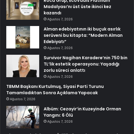
Roca Grup, EcoVadis Platinum
Madalyası’nı üst üste ikinci kez
kazandı
Ağustos 7, 2026
Alman edebiyatının iki buçuk asırlık
serüveni bu kitapta: “Modern Alman
Edebiyatı”
Ağustos 7, 2026
Survivor Nagihan Karadere’nin 750 bin
TL’lik estetik operasyonu: Yaşadığı
zorlu süreci anlattı
Ağustos 7, 2026
TBMM Başkanı Kurtulmuş, Siyasi Parti Turunu
Tamamladıktan Sonra Açıklama Yapacak
Ağustos 7, 2026
Albüm: Cezayir’in Kuzeyinde Orman
Yangını: 6 Ölü
Ağustos 7, 2026