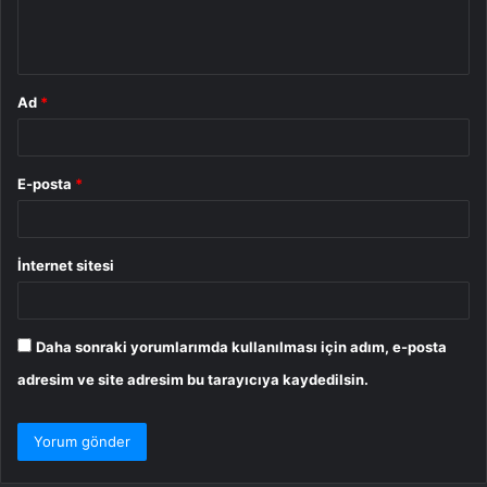
m
*
Ad
*
E-posta
*
İnternet sitesi
Daha sonraki yorumlarımda kullanılması için adım, e-posta
adresim ve site adresim bu tarayıcıya kaydedilsin.