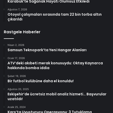
Karabük’te Sağanak Hayatı Olumsuz Etkiledi
Ağustos 7, 2026
Otoyol çalışmaları sırasında tam 22 bin torba altın
çıkarıldı
Rastgele Haberler
Nisan 2, 2026
Samsun Teknopark’ta Yeni Hangar Alanları
Ocak 17, 2026
ATV’deki akıbeti merak konusuydu: Oktay Kaynarca
hakkında bomba iddia
Şubat 19, 2026
Bir futbol kulübüne daha el konuldu!
Ağustos 20, 2025
Eskişehir’de ücretsiz mobil analiz hizmeti… Başvurular
uzatıldı!
Aralık 25, 2024
Kars’ta Uyuşturucu Operasyonu: 3 Tutuklama