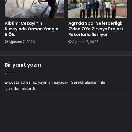
Albüm: Cezayir’in
Ağrı’da Spor Seferberliği:
Kuzeyinde Orman Yangını:
7’den 70’e Zirveye Projesi
6 Ölü
Rekorlarla İlerliyor
Ağustos 7, 2026
Ağustos 7, 2026
Bir yanıt yazın
E-posta adresiniz yayınlanmayacak.
Gerekli alanlar
*
ile
işaretlenmişlerdir
Y
o
r
u