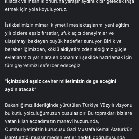
kılacak ve insanlık onuruna yaraşır aydınlık bir gelecek inşa
etmek için yola koyuluyoruz.
İstikbalimizin mimarı kıymetli meslektaşlarım, yeni eğitim
yılı bizlere eşsiz fırsatlar, ufuk açıcı deneyimler ve
ulaşılmayı bekleyen büyük hedefler sunuyor. Birlik ve
beraberliğimizden, köklü aidiyetimizden aldığımız güçle
evlatlarımızı yarınlara en donanımlı şekilde hazırlamak için
tüm gayretimizi seferber edeceğiz.
“İçinizdeki eşsiz cevher milletimizin de geleceğini
aydınlatacak”
Bakanlığımız liderliğinde yürütülen Türkiye Yüzyılı vizyonu
bu kutlu yolculuğumuzun pusulasıdır. Bu toprakları bizlere
vatan kılan ecdadımızın manevi huzurunda,
Cumhuriyetimizin kurucusu Gazi Mustafa Kemal Atatürk’ün
işaret ettiği muasır medeniyetler hedefi doğrultusunda