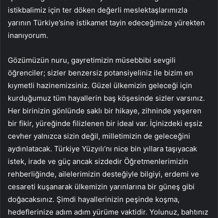
istikbalimiz için ter döken değerli meslektaşlarımızla
yarının Türkiye’sine istikamet tayin edeceğimize yürekten
inanıyorum.
Gözümüzün nuru, gayretimizin müsebbibi sevgili
öğrenciler; sizler benzersiz potansiyeliniz ile bizim en
kıymetli hazinemizsiniz. Güzel ülkemizin geleceği için
kurduğumuz tüm hayallerin baş köşesinde sizler varsınız.
Her birinizin gönlünde saklı bir hikaye, zihninde yeşeren
bir fikir, yüreğinde filizlenen bir ideal var. İçinizdeki eşsiz
cevher yalnızca sizin değil, milletimizin de geleceğini
aydınlatacak. Türkiye Yüzyılı’nı nice bin yıllara taşıyacak
istek, irade ve güç ancak sizdedir Öğretmenlerimizin
rehberliğinde, ailelerimizin desteğiyle bilgiyi, erdemi ve
cesareti kuşanarak ülkemizin yarınlarına bir güneş gibi
doğacaksınız. Şimdi hayallerinizin peşinde koşma,
hedeflerinize adım adım yürüme vaktidir. Yolunuz, bahtınız