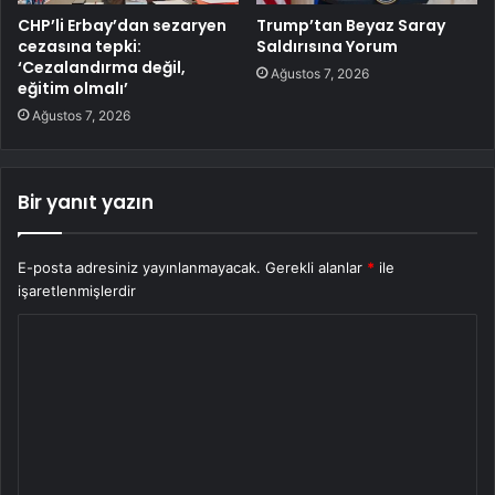
CHP’li Erbay’dan sezaryen
Trump’tan Beyaz Saray
cezasına tepki:
Saldırısına Yorum
‘Cezalandırma değil,
Ağustos 7, 2026
eğitim olmalı’
Ağustos 7, 2026
Bir yanıt yazın
E-posta adresiniz yayınlanmayacak.
Gerekli alanlar
*
ile
işaretlenmişlerdir
Y
o
r
u
m