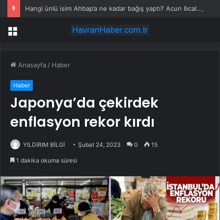
Hangi ünlü isim Ahbap’a ne kadar bağış yaptı? Acun Ilıcalı detayı bomba
Menü
Anasayfa
/
Haber
Haber
Japonya’da çekirdek
enflasyon rekor kırdı
YILDIRIM BİLGİ
Şubat 24, 2023
0
15
1 dakika okuma süresi