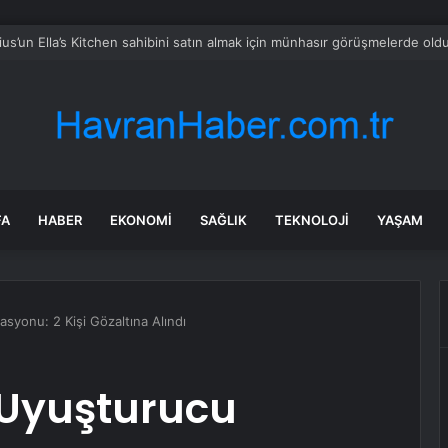
 hissesi 12 Ağustos’taki kazanç açıklamasında %5,4 hareket edebilir
FA
HABER
EKONOMI
SAĞLIK
TEKNOLOJI
YAŞAM
yonu: 2 Kişi Gözaltına Alındı
Uyuşturucu