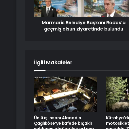
Marmaris Belediye Başkanı Rodos'a
geçmiş olsun ziyaretinde bulundu
İlgili Makaleler
Ünlü iş insanı Alaaddin
Kütahya’da
Çağlıköse’ye kafede bıçaklı
motosikle
saldırının görüntüleri ortaya
savruldu: 1’