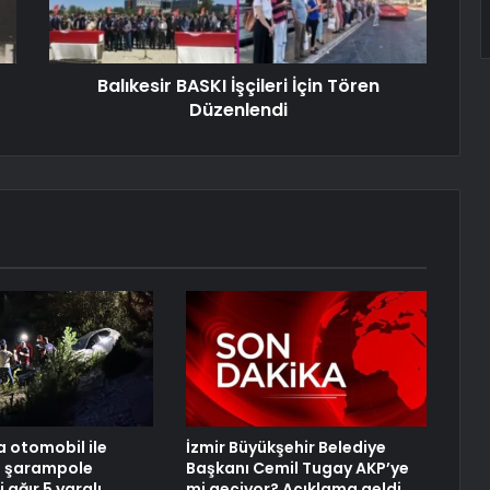
Balıkesir BASKI İşçileri İçin Tören
Düzenlendi
 otomobil ile
İzmir Büyükşehir Belediye
t şarampole
Başkanı Cemil Tugay AKP’ye
i ağır 5 yaralı
mi geçiyor? Açıklama geldi…