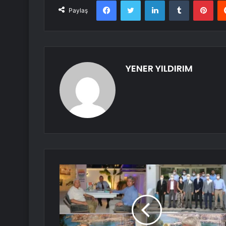
Facebook
Twitter
LinkedIn
Tumblr
Pint
Paylaş
YENER YILDIRIM