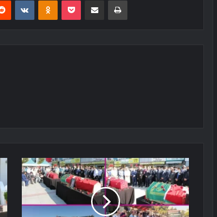
erest
Reddit
VKontakte
Odnoklassniki
Pocket
E-Posta ile paylaş
Yazdır