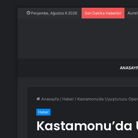
Amcor
Perşembe, Ağustos 6 2026
Son Dakika Haberleri
ANASAY
Anasayfa
/
Haber
/
Kastamonu’da Uyuşturucu Operas
Haber
Kastamonu’da 