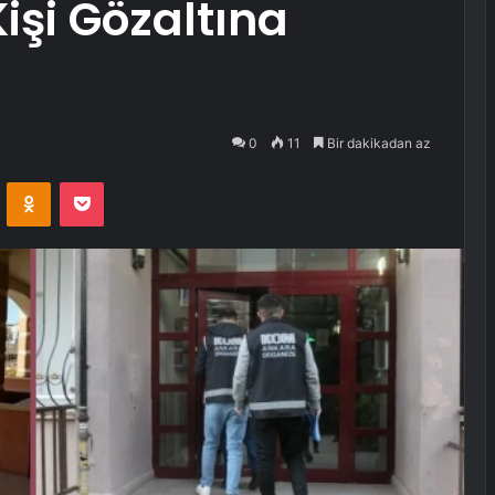
işi Gözaltına
0
11
Bir dakikadan az
VKontakte
Odnoklassniki
Pocket