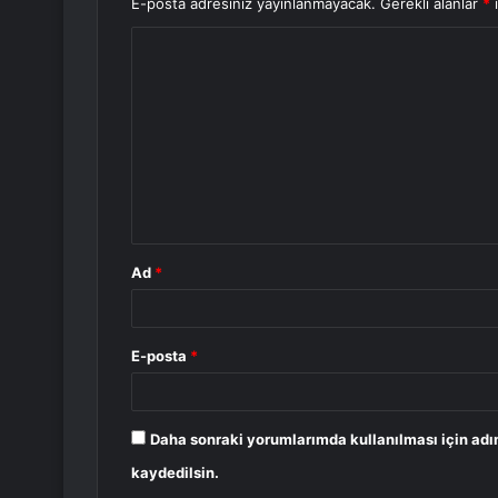
E-posta adresiniz yayınlanmayacak.
Gerekli alanlar
*
i
Y
o
r
u
m
*
Ad
*
E-posta
*
Daha sonraki yorumlarımda kullanılması için adı
kaydedilsin.