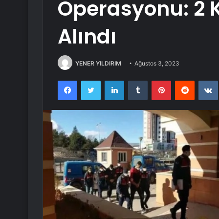
Operasyonu: 2 K
Alındı
YENER YILDIRIM
Ağustos 3, 2023
Facebook
Twitter
LinkedIn
Tumblr
Pinterest
Reddit