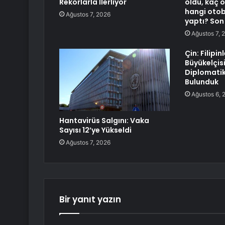
Rekorlarla İlerliyor
oldu, kaç ö
hangi otob
Ağustos 7, 2026
yaptı? Son
Ağustos 7, 
Çin: Filipin
Büyükelçis
Diplomatik
Bulunduk
Ağustos 6, 
Hantavirüs Salgını: Vaka
Sayısı 12’ye Yükseldi
Ağustos 7, 2026
Bir yanıt yazın