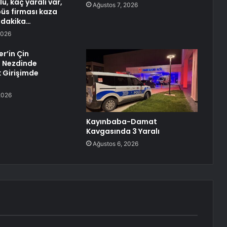
lü, kaç yaralı var,
Ağustos 7, 2026
üs firması kaza
 dakika…
2026
ler’in Çin
i Nezdinde
 Girişimde
2026
Kayınbaba-Damat
Kavgasında 3 Yaralı
Ağustos 6, 2026