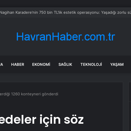
kanı Kurtulmuş, Siyasi Parti Turunu Tamamladıktan Sonra Açıklama Yap
FA
HABER
EKONOMI
SAĞLIK
TEKNOLOJI
YAŞAM
verdiği 1260 konteyneri gönderdi
deler için söz