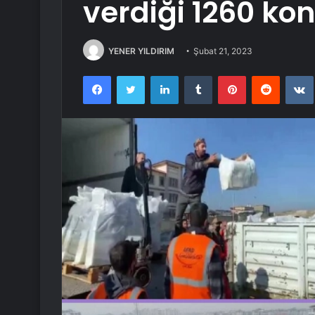
verdiği 1260 ko
YENER YILDIRIM
Şubat 21, 2023
Facebook
Twitter
LinkedIn
Tumblr
Pinterest
Reddit