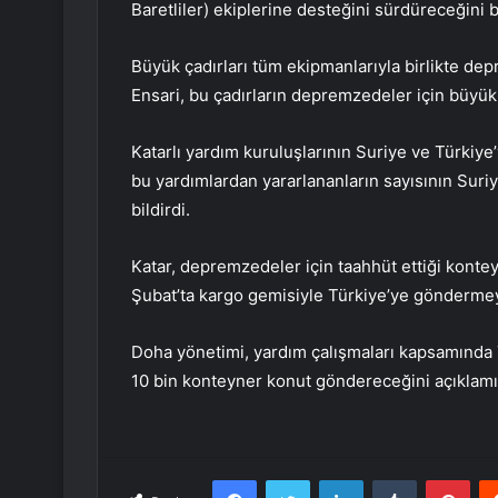
Baretliler) ekiplerine desteğini sürdüreceğini be
Büyük çadırları tüm ekipmanlarıyla birlikte dep
Ensari, bu çadırların depremzedeler için büyük 
Katarlı yardım kuruluşlarının Suriye ve Türkiy
bu yardımlardan yararlananların sayısının Suriy
bildirdi.
Katar, depremzedeler için taahhüt ettiği kontey
Şubat’ta kargo gemisiyle Türkiye’ye göndermey
Doha yönetimi, yardım çalışmaları kapsamında
10 bin konteyner konut göndereceğini açıklamış
Facebook
Twitter
LinkedIn
Tumblr
Pint