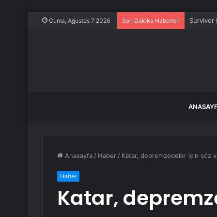
TBMM Baş
Cuma, Ağustos 7 2026
Son Dakika Haberleri
ANASAY
Anasayfa
/
Haber
/
Katar, depremzedeler için söz 
Haber
Katar, depremze