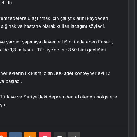
lirtti.
remzedelere ulaştırmak için çalıştıklarını kaydeden
sığınak ve hastane olarak kullanılacağını söyledi.
e’ye yardım yapmaya devam ettiğini ifade eden Ensari,
e’de 1,3 milyonu, Türkiye’de ise 350 bini geçtiğini
ner evlerin ilk kısmı olan 306 adet konteyner evi 12
e başladı.
 Türkiye ve Suriye’deki depremden etkilenen bölgelere
tı.
erest
Reddit
VKontakte
Odnoklassniki
Pocket
E-Posta ile paylaş
Yazdır