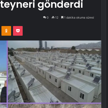
nteyneri gönderdi
0
12
1 dakika okuma süresi
VKontakte
Odnoklassniki
Pocket