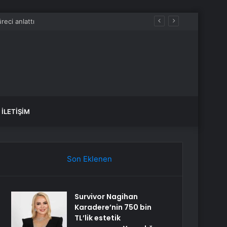
acak
İLETIŞIM
Son Eklenen
Survivor Nagihan
Karadere’nin 750 bin
TL’lik estetik