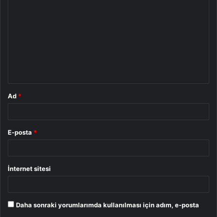
o
r
u
m
*
Ad
*
E-posta
*
İnternet sitesi
Daha sonraki yorumlarımda kullanılması için adım, e-posta