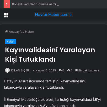
Konaklı kadınların okuma azmi örnek oldu
Menü
Anasayfa
/
Haber
Haber
Kayınvalidesini Yaralayan
Kişi Tutuklandı
DİLAN BİÇER
Kasım 12, 2025
0
0
Bir dakikadan az
Hatay’ın Arsuz ilçesinde tartıştığı kayınvalidesini
tabancayla yaralayan kişi tutuklandı.
İl Emniyet Müdürlüğü ekipleri, tartıştığı kayınvalidesi İ.B’yi
tabancayla yaralayan A.A’yı gözaltına alındı.