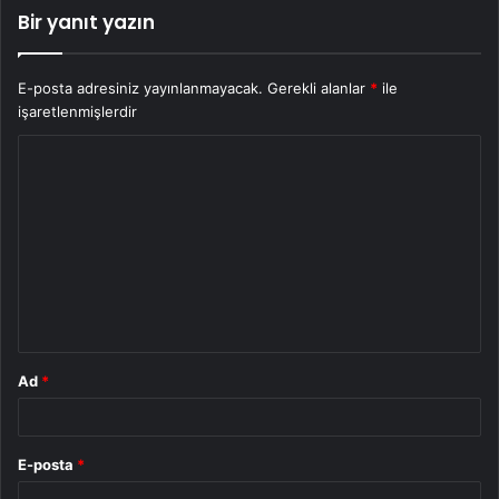
Bir yanıt yazın
E-posta adresiniz yayınlanmayacak.
Gerekli alanlar
*
ile
işaretlenmişlerdir
Y
o
r
u
m
*
Ad
*
E-posta
*