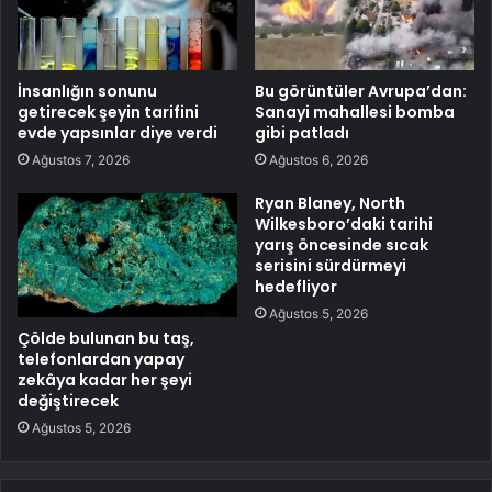
İnsanlığın sonunu
Bu görüntüler Avrupa’dan:
getirecek şeyin tarifini
Sanayi mahallesi bomba
evde yapsınlar diye verdi
gibi patladı
Ağustos 7, 2026
Ağustos 6, 2026
Ryan Blaney, North
Wilkesboro’daki tarihi
yarış öncesinde sıcak
serisini sürdürmeyi
hedefliyor
Ağustos 5, 2026
Çölde bulunan bu taş,
telefonlardan yapay
zekâya kadar her şeyi
değiştirecek
Ağustos 5, 2026