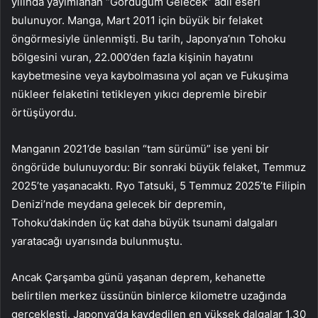
yılında yayımlanan “Gördüğüm Gelecek” adlı eseri
bulunuyor. Manga, Mart 2011 için büyük bir felaket
öngörmesiyle ünlenmişti. Bu tarih, Japonya’nın Tohoku
bölgesini vuran, 22.000’den fazla kişinin hayatını
kaybetmesine veya kaybolmasına yol açan ve Fukuşima
nükleer felaketini tetikleyen yıkıcı depremle birebir
örtüşüyordu.
Manganın 2021’de basılan “tam sürümü” ise yeni bir
öngörüde bulunuyordu: Bir sonraki büyük felaket, Temmuz
2025’te yaşanacaktı. Ryo Tatsuki, 5 Temmuz 2025’te Filipin
Denizi’nde meydana gelecek bir depremin,
Tohoku’dakinden üç kat daha büyük tsunami dalgaları
yaratacağı uyarısında bulunmuştu.
Ancak Çarşamba günü yaşanan deprem, kehanette
belirtilen merkez üssünün binlerce kilometre uzağında
gerçekleşti. Japonya’da kaydedilen en yüksek dalgalar 1,30