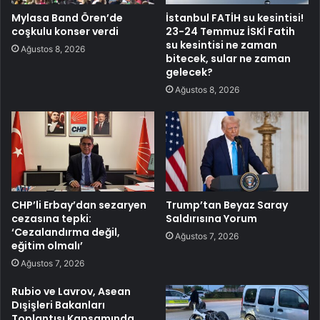
Mylasa Band Ören’de
İstanbul FATİH su kesintisi!
coşkulu konser verdi
23-24 Temmuz İSKİ Fatih
su kesintisi ne zaman
Ağustos 8, 2026
bitecek, sular ne zaman
gelecek?
Ağustos 8, 2026
CHP’li Erbay’dan sezaryen
Trump’tan Beyaz Saray
cezasına tepki:
Saldırısına Yorum
‘Cezalandırma değil,
Ağustos 7, 2026
eğitim olmalı’
Ağustos 7, 2026
Rubio ve Lavrov, Asean
Dışişleri Bakanları
Toplantısı Kapsamında