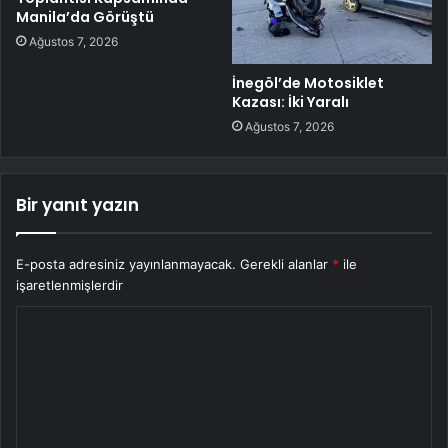
Manila’da Görüştü
Ağustos 7, 2026
İnegöl’de Motosiklet
Kazası: İki Yaralı
Ağustos 7, 2026
Bir yanıt yazın
E-posta adresiniz yayınlanmayacak.
Gerekli alanlar
*
ile
işaretlenmişlerdir
Y
o
r
u
m