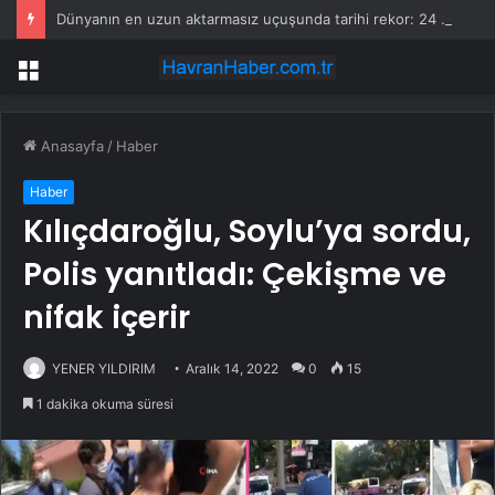
Dünyanın en uzun aktarmasız uçuşunda tarihi rekor: 24 saatten fazla havada kaldılar
Menü
Anasayfa
/
Haber
Haber
Kılıçdaroğlu, Soylu’ya sordu,
Polis yanıtladı: Çekişme ve
nifak içerir
YENER YILDIRIM
Aralık 14, 2022
0
15
1 dakika okuma süresi