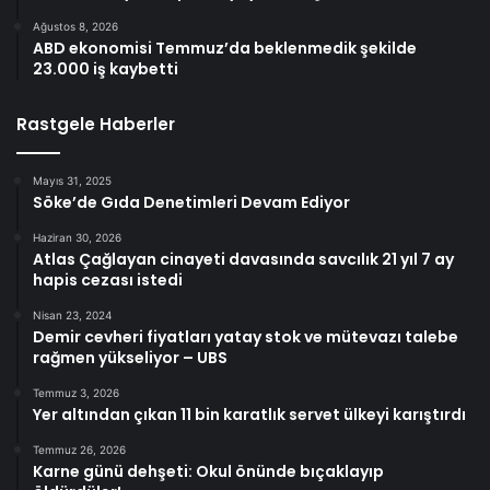
Ağustos 8, 2026
ABD ekonomisi Temmuz’da beklenmedik şekilde
23.000 iş kaybetti
Rastgele Haberler
Mayıs 31, 2025
Söke’de Gıda Denetimleri Devam Ediyor
Haziran 30, 2026
Atlas Çağlayan cinayeti davasında savcılık 21 yıl 7 ay
hapis cezası istedi
Nisan 23, 2024
Demir cevheri fiyatları yatay stok ve mütevazı talebe
rağmen yükseliyor – UBS
Temmuz 3, 2026
Yer altından çıkan 11 bin karatlık servet ülkeyi karıştırdı
Temmuz 26, 2026
Karne günü dehşeti: Okul önünde bıçaklayıp