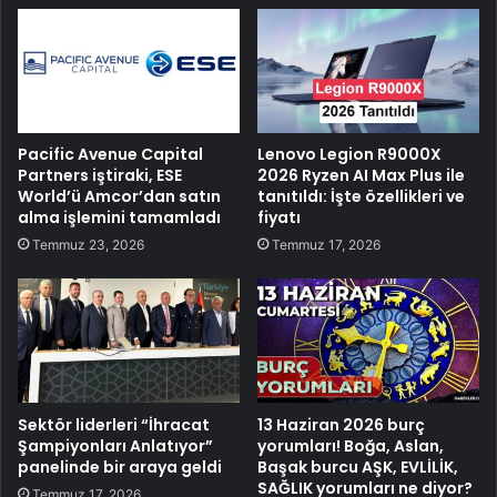
Pacific Avenue Capital
Lenovo Legion R9000X
Partners iştiraki, ESE
2026 Ryzen AI Max Plus ile
World’ü Amcor’dan satın
tanıtıldı: İşte özellikleri ve
alma işlemini tamamladı
fiyatı
Temmuz 23, 2026
Temmuz 17, 2026
Sektör liderleri “İhracat
13 Haziran 2026 burç
Şampiyonları Anlatıyor”
yorumları! Boğa, Aslan,
panelinde bir araya geldi
Başak burcu AŞK, EVLİLİK,
SAĞLIK yorumları ne diyor?
Temmuz 17, 2026