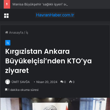
Manisa Büyükşehir ‘sağlıklı işyeri’ sertifikasına kavuştu
Menü
Anasayfa
/
İş
İş
Kırgızistan Ankara
Büyükelçisi’nden KTO’ya
ziyaret
ÜMİT SAVĞA
Nisan 20, 2024
0
0
1 dakika okuma süresi