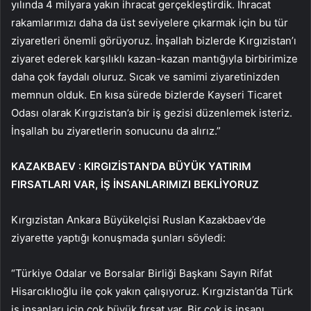
yılında 4 milyara yakın ihracat gerçekleştirdik. İhracat
rakamlarımızı daha da üst seviyelere çıkarmak için bu tür
ziyaretleri önemli görüyoruz. İnşallah bizlerde Kırgızistan’ı
ziyaret ederek karşılıklı kazan-kazan mantığıyla birbirimize
daha çok faydalı oluruz. Sıcak ve samimi ziyaretinizden
memnun olduk. En kısa sürede bizlerde Kayseri Ticaret
Odası olarak Kırgızistan’a bir iş gezisi düzenlemek isteriz.
İnşallah bu ziyaretlerin sonucunu da alırız.”
KAZAKBAEV : KIRGIZİSTAN’DA BÜYÜK YATIRIM
FIRSATLARI VAR, İŞ İNSANLARIMIZI BEKLİYORUZ
Kırgızistan Ankara Büyükelçisi Ruslan Kazakbaev’de
ziyarette yaptığı konuşmada şunları söyledi:
“Türkiye Odalar ve Borsalar Birliği Başkanı Sayın Rifat
Hisarcıklıoğlu ile çok yakın çalışıyoruz. Kırgızistan’da Türk
iş insanları için çok büyük fırsat var. Bir çok iş insanı