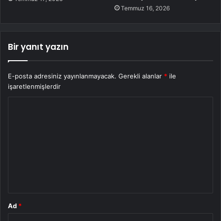
Temmuz 16, 2026
Bir yanıt yazın
E-posta adresiniz yayınlanmayacak.
Gerekli alanlar
*
ile
işaretlenmişlerdir
Y
o
r
u
m
*
Ad
*