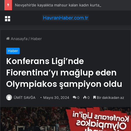
Nevşehir’de kayalıkta mahsur kalan kadın kurtarıldı
Menü
Anasayfa
/
Haber
Haber
Konferans Ligi’nde
Fiorentina’yı mağlup eden
Olympiakos şampiyon oldu
ÜMİT SAVĞA
Mayıs 30, 2024
0
0
Bir dakikadan az