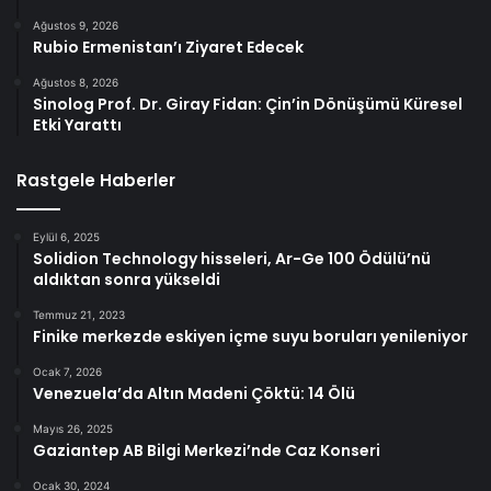
Ağustos 9, 2026
Rubio Ermenistan’ı Ziyaret Edecek
Ağustos 8, 2026
Sinolog Prof. Dr. Giray Fidan: Çin’in Dönüşümü Küresel
Etki Yarattı
Rastgele Haberler
Eylül 6, 2025
Solidion Technology hisseleri, Ar-Ge 100 Ödülü’nü
aldıktan sonra yükseldi
Temmuz 21, 2023
Finike merkezde eskiyen içme suyu boruları yenileniyor
Ocak 7, 2026
Venezuela’da Altın Madeni Çöktü: 14 Ölü
Mayıs 26, 2025
Gaziantep AB Bilgi Merkezi’nde Caz Konseri
Ocak 30, 2024