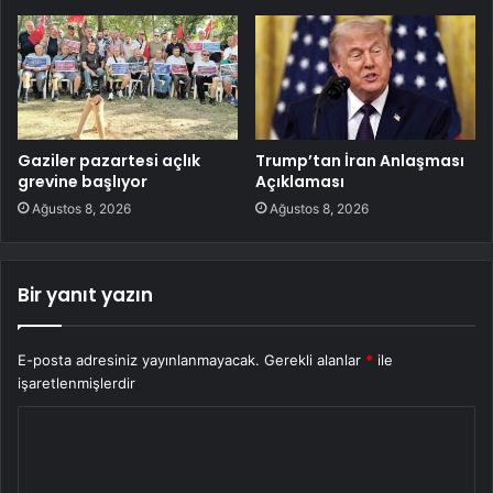
Gaziler pazartesi açlık
Trump’tan İran Anlaşması
grevine başlıyor
Açıklaması
Ağustos 8, 2026
Ağustos 8, 2026
Bir yanıt yazın
E-posta adresiniz yayınlanmayacak.
Gerekli alanlar
*
ile
işaretlenmişlerdir
Y
o
r