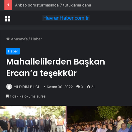
Ahbap soruşturmasında 7 tutuklama daha
Menü
Anasayfa
/
Haber
Haber
Mahallelilerden Başkan
Ercan’a teşekkür
YILDIRIM BİLGİ
Kasım 30, 2022
0
21
1 dakika okuma süresi