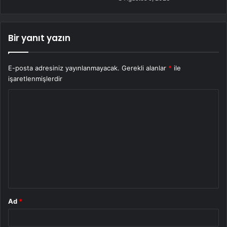
Bir yanıt yazın
E-posta adresiniz yayınlanmayacak.
Gerekli alanlar
*
ile
işaretlenmişlerdir
Y
o
r
u
m
*
Ad
*