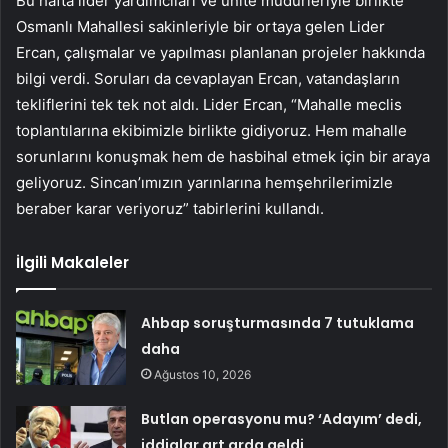
Bu hafta lider yardımcıları ve ünite müdürleriyle birlikte
Osmanlı Mahallesi sakinleriyle bir ortaya gelen Lider
Ercan, çalışmalar ve yapılması planlanan projeler hakkında
bilgi verdi. Soruları da cevaplayan Ercan, vatandaşların
tekliflerini tek tek not aldı. Lider Ercan, “Mahalle meclis
toplantılarına ekibimizle birlikte gidiyoruz. Hem mahalle
sorunlarını konuşmak hem de hasbihal etmek için bir araya
geliyoruz. Sincan’ımızın yarınlarına hemşehrilerimizle
beraber karar veriyoruz” tabirlerini kullandı.
İlgili Makaleler
Ahbap soruşturmasında 7 tutuklama
daha
Ağustos 10, 2026
Butlan operasyonu mu? ‘Adayım’ dedi,
iddialar art arda geldi