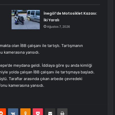
İnegöl’de Motosiklet Kazası:
İki Yaralı
Ağustos 7, 2026
kta olan İBB çalışanı ile tartıştı. Tartışmanın
u kamerasına yansıdı.
ltepe’de meydana geldi. İddiaya göre şu anda kimliği
le yolda çalışan İBB çalışanı ile tartışmaya başladı.
ştü. Taraflar arasında çıkan arbede çevredeki
efonu kamerasına yansıdı.
erest
Reddit
VKontakte
Odnoklassniki
Pocket
E-Posta ile paylaş
Yazdır