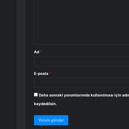
o
r
u
m
*
Ad
*
E-posta
*
Daha sonraki yorumlarımda kullanılması için adı
kaydedilsin.