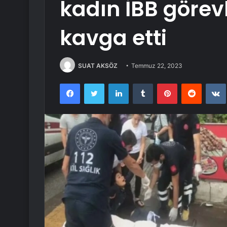
kadın İBB görevl
kavga etti
SUAT AKSÖZ
Temmuz 22, 2023
Facebook
Twitter
LinkedIn
Tumblr
Pinterest
Reddit