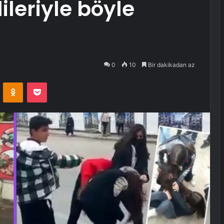
ileriyle böyle
0
10
Bir dakikadan az
VKontakte
Odnoklassniki
Pocket