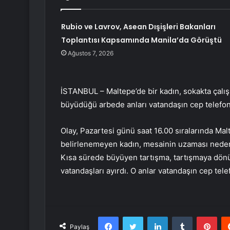
Rubio ve Lavrov, Asean Dışişleri Bakanları
Toplantısı Kapsamında Manila’da Görüştü
Ağustos 7, 2026
İSTANBUL – Maltepe’de bir kadın, sokakta çalışma
büyüdüğü arbede anları vatandaşın cep telefon
Olay, Pazartesi günü saat 16.00 sıralarında Ma
belirlenemeyen kadın, mesainin uzaması nedeniy
Kısa sürede büyüyen tartışma, tartışmaya dönü
vatandaşları ayırdı. O anlar vatandaşın cep tel
Facebook
Twitter
LinkedIn
Tumblr
Pint
Paylaş