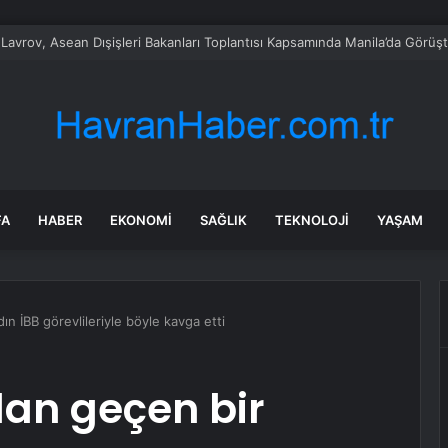
 Motosiklet Kazası: İki Yaralı
FA
HABER
EKONOMI
SAĞLIK
TEKNOLOJI
YAŞAM
n İBB görevlileriyle böyle kavga etti
dan geçen bir