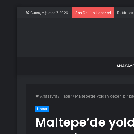
İnegöl’de
Cuma, Ağustos 7 2026
Son Dakika Haberleri
ANASAY
Anasayfa
/
Haber
/
Maltepe’de yoldan geçen bir kadı
Haber
Maltepe’de yol