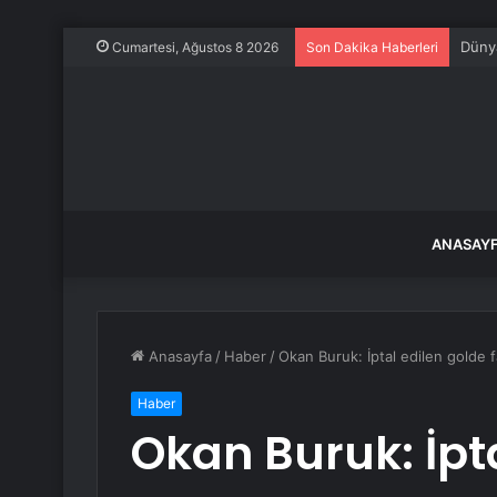
Dünya
Cumartesi, Ağustos 8 2026
Son Dakika Haberleri
ANASAY
Anasayfa
/
Haber
/
Okan Buruk: İptal edilen gold
Haber
Okan Buruk: İpta