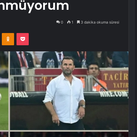
ünmüyorum
0
1
3 dakika okuma süresi
VKontakte
Odnoklassniki
Pocket