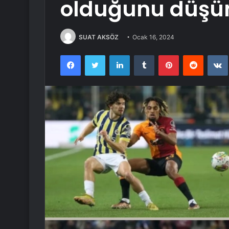
olduğunu düş
SUAT AKSÖZ
Ocak 16, 2024
Facebook
Twitter
LinkedIn
Tumblr
Pinterest
Reddit