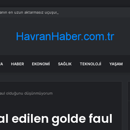
nın en uzun aktarmasız uçuşunda tarihi rekor: 24 saatten fazla havada k
FA
HABER
EKONOMI
SAĞLIK
TEKNOLOJI
YAŞAM
e faul olduğunu düşünmüyorum
l edilen golde faul