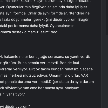
katılma hakkı kazandık, aynı durumdayız. Ligde rekabet
 var. Oyuncularımın özgüven anlamında daha iyi işler
e aynı formda. Onlar da aynı formdalar. “Kendilerine
a fazla düşünmeleri gerektiğini düşünüyorum. Bugün
rıdaki performansı daha iyiydi. Oyuncularımın
rımıza destek olmamız lazım” dedi.
i 4. hakemle neler konuştuğu sorusuna şu yanıtı verdi:
 gördüm. Buna penaltı verilmezdi. Ben de faul
rarlar veriliyor. Birçok takım bundan rahatsız. Sadece
aması herkesi mutsuz ediyor. Umarım iyi olurlar. VAR
 net penaltı durumu verilmedi.Diğer statta da aynı durum
arak söylemiyorum ama her maçta aynı. stadyum.
ını yansıtıyor.”
eyi düşünüyorum”