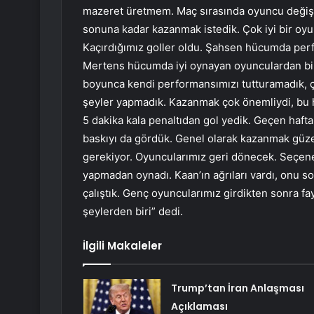
mazeret üretmem. Maç sırasında oyuncu değişi
sonuna kadar kazanmak istedik. Çok iyi bir o
Kaçırdığımız goller oldu. Şahsen hücumda pe
Mertens hücumda iyi oynayan oyunculardan biriy
boyunca kendi performansımızı tutturamadık, ç
şeyler yapmadık. Kazanmak çok önemliydi, bu h
5 dakika kala penaltıdan gol yedik. Geçen haft
baskıyı da gördük. Genel olarak kazanmak güzel
gerekiyor. Oyuncularımız geri dönecek. Seçen
yapmadan oynadı. Kaan’ın ağrıları vardı, onu s
çalıştık. Genç oyuncularımız girdikten sonra f
şeylerden biri” dedi.
İlgili Makaleler
Trump’tan İran Anlaşması
Açıklaması