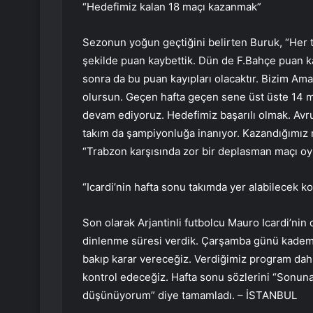
“Hedefimiz kalan 18 maçı kazanmak”
Sezonun yoğun geçtiğini belirten Buruk, “Her t
şekilde puan kaybettik. Dün de F.Bahçe puan k
sonra da bu puan kayıpları olacaktır. Bizim A
olursun. Geçen hafta geçen sene üst üste 14 ma
devam ediyoruz. Hedefimiz başarılı olmak. Avru
takım da şampiyonluğa inanıyor. Kazandığımız 
“Trabzon karşısında zor bir deplasman maçı oy
“Icardi’nin hafta sonu takımda yer alabilecek
Son olarak Arjantinli futbolcu Mauro Icardi’nin
dinlenme süresi verdik. Çarşamba günü kademe
bakıp karar vereceğiz. Verdiğimiz program dah
kontrol edeceğiz. Hafta sonu sözlerini “Sonun
düşünüyorum” diye tamamladı. – İSTANBUL