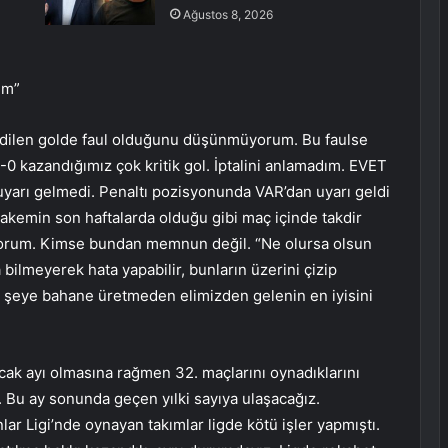
Ağustos 8, 2026
um”
 edilen golde faul olduğunu düşünmüyorum. Bu faulse
2-0 kazandığımız çok kritik gol. İptalini anlamadım. EVET
uyarı gelmedi. Penaltı pozisyonunda VAR’dan uyarı geldi
 Hakemin son haftalarda olduğu gibi maç içinde takdir
üyorum. Kimse bundan memnun değil. “Ne olursa olsun
bilmeyerek hata yapabilir, bunların üzerini çizip
r şeye bahane üretmeden elimizden gelenin en iyisini
Ocak ayı olmasına rağmen 32. maçlarını oynadıklarını
. Bu ay sonunda geçen yılki sayıya ulaşacağız.
r Ligi’nde oynayan takımlar ligde kötü işler yapmıştı.