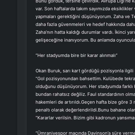
Bunu gördük, tersine çevirdik. Avrupa Ligi’ne 
var. Son haftalarda takım sayımızda eksiklikler
yapmaları gerektiğini düşünüyorum. Zaha ve Tet
daha fazla güvenmeleri ve hedef hakkında dah
Zaha’nın hatta kaldığı durumlar vardı. İkinci ya
gelişeceğine inanıyorum. Bu anlamda oyuncula
“Her stadyumda bire bir karar alınmalı”
Okan Buruk, sarı kart gördüğü pozisyonla ilgil
“Gol pozisyonundan bahsettim. Kulübede tekrar
olduğunu düşünüyorum. Her stadyumda farklı ka
bundan rahatsız değiliz. Faul standardının olm
hakemleri de artırıldı.Geçen hafta bize göre 3
penaltı olarak değerlendirildi.Bunu bahane ol
“Kararlar verilsin. Bizim gibi kadronun yansımas
“Ümraniyespor maçında Davinson’a süre verm