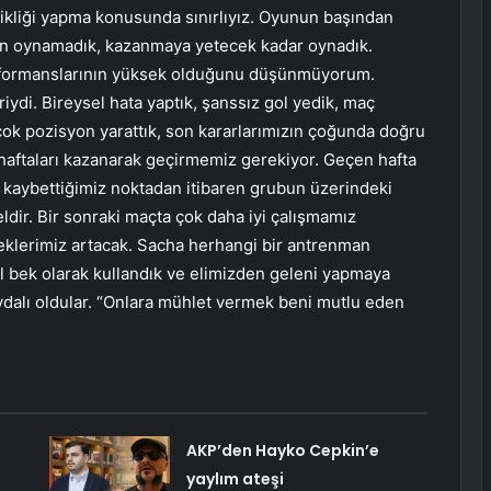
kliği yapma konusunda sınırlıyız. Oyunun başından
yun oynamadık, kazanmaya yetecek kadar oynadık.
rformanslarının yüksek olduğunu düşünmüyorum.
di. Bireysel hata yaptık, şanssız gol yedik, maç
ok pozisyon yarattık, son kararlarımızın çoğunda doğru
aftaları kazanarak geçirmemiz gerekiyor. Geçen hafta
a kaybettiğimiz noktadan itibaren grubun üzerindeki
dir. Bir sonraki maçta çok daha iyi çalışmamız
eklerimiz artacak. Sacha herhangi bir antrenman
ol bek olarak kullandık ve elimizden geleni yapmaya
aydalı oldular. “Onlara mühlet vermek beni mutlu eden
AKP’den Hayko Cepkin’e
yaylım ateşi