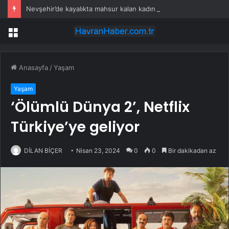
Nevşehir’de kayalıkta mahsur kalan kadın kurtarıldı
Menü
Anasayfa
/
Yaşam
Yaşam
‘Ölümlü Dünya 2’, Netflix
Türkiye’ye geliyor
DİLAN BİÇER
Nisan 23, 2024
0
0
Bir dakikadan az