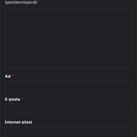
işaretlenmişlerdir
Y
o
r
u
m
*
Ad
*
E-posta
*
İnternet sitesi