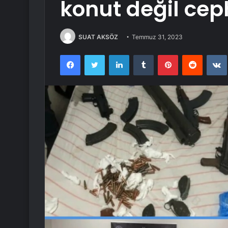
konut değil ceph
SUAT AKSÖZ
Temmuz 31, 2023
Facebook
Twitter
LinkedIn
Tumblr
Pinterest
Reddit