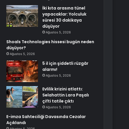
İki kıta arasına tünel
yapacaklar: Yolculuk
süresi 30 dakikaya
düşüyor
Ağustos 5, 2026
Shoals Technologies hissesi bugün neden
düşüyor?
Ağustos 5, 2026
5 il için şiddetli rüzgâr
alarmı!
Ağustos 5, 2026
Evlilik krizini atlattı:
Selahattin Lara Paşalı
çifti tatile çıktı
Ağustos 5, 2026
E-imza Sahteciliği Davasında Cezalar
Açıklandı
Ağustos 5, 2026