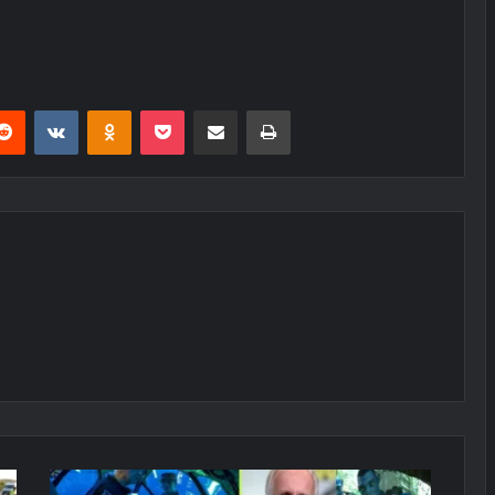
erest
Reddit
VKontakte
Odnoklassniki
Pocket
E-Posta ile paylaş
Yazdır