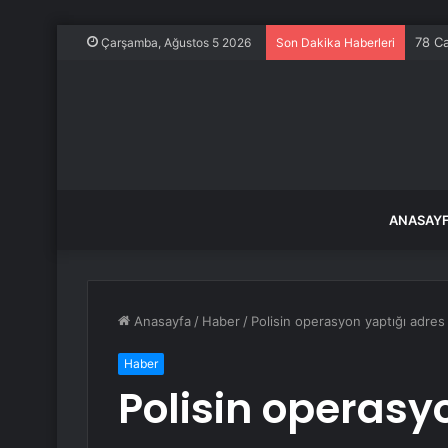
78 Ca
Çarşamba, Ağustos 5 2026
Son Dakika Haberleri
ANASAY
Anasayfa
/
Haber
/
Polisin operasyon yaptığı adres
Haber
Polisin operasy