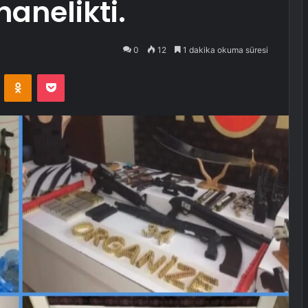
anelikti.
0
12
1 dakika okuma süresi
VKontakte
Odnoklassniki
Pocket