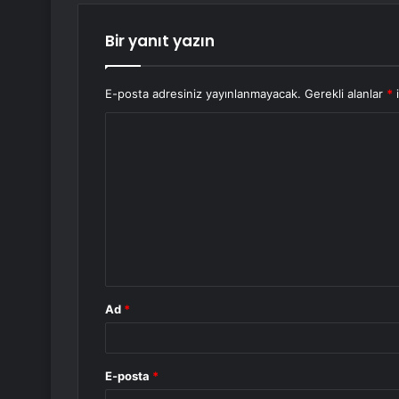
Bir yanıt yazın
E-posta adresiniz yayınlanmayacak.
Gerekli alanlar
*
i
Y
o
r
u
m
*
Ad
*
E-posta
*