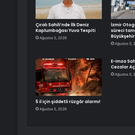
Çıralı Sahili’nde İlk Deniz
İzmir Otog
Kaplumbağası Yuva Tespiti
süreci tam
Büyükşehir
Ağustos 5, 2026
Ağustos 5, 
E-imza Sah
Cezalar Aç
Ağustos 5, 
5 il için şiddetli rüzgâr alarmı!
Ağustos 5, 2026