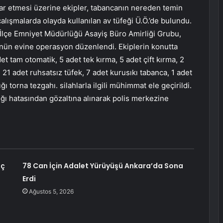
tihar etmesi üzerine ekipler, tabancanın nereden temin
 çalışmalarda olayda kullanılan av tüfeği Ü.Ö.’de bulundu.
s İlçe Emniyet Müdürlüğü Asayiş Büro Amirliği Grubu,
.’nün evine operasyon düzenlendi. Ekiplerin konutta
t tam otomatik, 5 adet tek kırma, 5 adet çift kırma, 2
21 adet ruhsatsız tüfek, 7 adet kurusıkı tabanca, 1 adet
torna tezgahı. silahlarla ilgili mühimmat ele geçirildi.
tığı hatasından gözaltına alınarak polis merkezine
aç
78 Can İçin Adalet Yürüyüşü Ankara’da Sona
Erdi
Ağustos 5, 2026