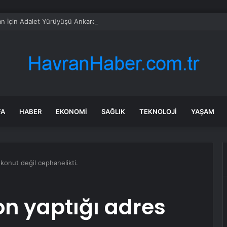
n İçin Adalet Yürüyüşü Ankara’da Sona Erdi
FA
HABER
EKONOMI
SAĞLIK
TEKNOLOJI
YAŞAM
 konut değil cephanelikti.
on yaptığı adres