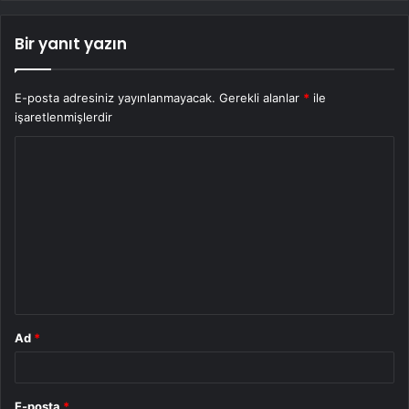
Bir yanıt yazın
E-posta adresiniz yayınlanmayacak.
Gerekli alanlar
*
ile
işaretlenmişlerdir
Y
o
r
u
m
*
Ad
*
E-posta
*