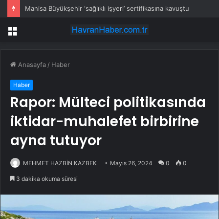
Manisa Büyükşehir ‘sağlıklı işyeri’ sertifikasına kavuştu
Menü
Anasayfa
/
Haber
Haber
Rapor: Mülteci politikasında
iktidar-muhalefet birbirine
ayna tutuyor
MEHMET HAZBİN KAZBEK
Mayıs 26, 2024
0
0
3 dakika okuma süresi