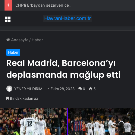
CHP’li Erbay’dan sezaryen cezasına tepki: ‘Cezalandırma değil, eğitim olmalı’
Menü
Anasayfa
/
Haber
Haber
Real Madrid, Barcelona’yı
deplasmanda mağlup etti
YENER YILDIRIM
Ekim 28, 2023
0
5
Bir dakikadan az