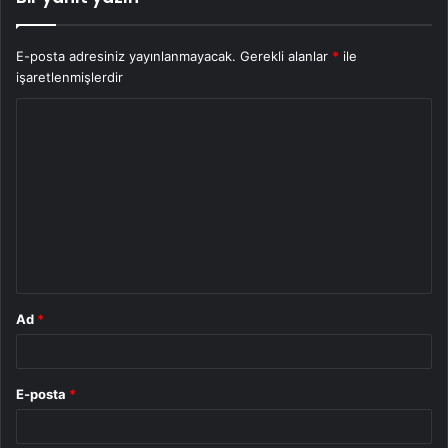
E-posta adresiniz yayınlanmayacak.
Gerekli alanlar
*
ile
işaretlenmişlerdir
Y
o
r
u
m
*
Ad
*
E-posta
*