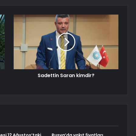
Sadettin Saran kimdir?
esi 12 Ağustos’taki
Rusya’da yakıt fiyatları