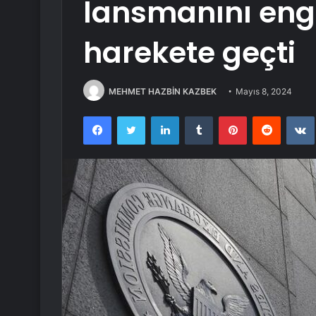
lansmanını eng
harekete geçti
MEHMET HAZBİN KAZBEK
Mayıs 8, 2024
Facebook
Twitter
LinkedIn
Tumblr
Pinterest
Reddit