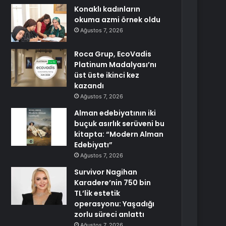
Konaklı kadınların
okuma azmi örnek oldu
Ağustos 7, 2026
Roca Grup, EcoVadis
Platinum Madalyası’nı
üst üste ikinci kez
kazandı
Ağustos 7, 2026
Alman edebiyatının iki
buçuk asırlık serüveni bu
kitapta: “Modern Alman
Edebiyatı”
Ağustos 7, 2026
Survivor Nagihan
Karadere’nin 750 bin
TL’lik estetik
operasyonu: Yaşadığı
zorlu süreci anlattı
Ağustos 7, 2026