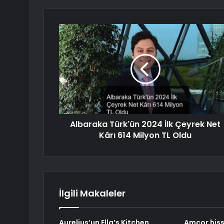
Albaraka Türk'ün 2024 İlk Çeyrek Net
Kârı 614 Milyon TL Oldu
İlgili Makaleler
Aurelius’un Ella’s Kitchen
Amcor hiss