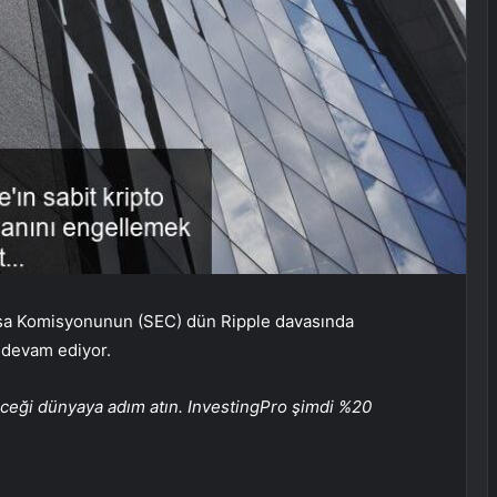
rsa Komisyonunun (SEC) dün
Ripple
davasında
 devam ediyor.
eceği dünyaya adım atın. InvestingPro şimdi %20