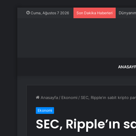
Dünyanın 
Cuma, Ağustos 7 2026
Son Dakika Haberleri
ANASAY
Anasayfa
/
Ekonomi
/
SEC, Ripple’ın sabit kripto p
Ekonomi
SEC, Ripple’ın s