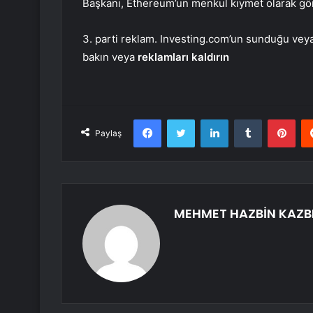
Başkanı,
Ethereum’un
menkul kıymet olarak gör
3. parti reklam. Investing.com’un sunduğu veya 
bakın veya
reklamları kaldırın
Facebook
Twitter
LinkedIn
Tumblr
Pint
Paylaş
MEHMET HAZBİN KAZB