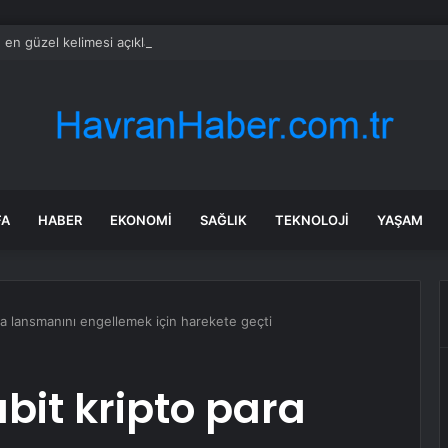
en güzel kelimesi açıklandı: Türkçeden bir kelime zirveye çok yaklaştı
FA
HABER
EKONOMI
SAĞLIK
TEKNOLOJI
YAŞAM
ara lansmanını engellemek için harekete geçti
abit kripto para