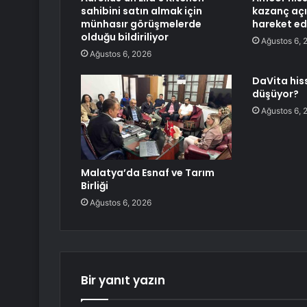
sahibini satın almak için
kazanç aç
münhasır görüşmelerde
hareket ed
olduğu bildiriliyor
Ağustos 6, 
Ağustos 6, 2026
DaVita his
düşüyor?
Ağustos 6, 
Malatya’da Esnaf ve Tarım
Birliği
Ağustos 6, 2026
Bir yanıt yazın