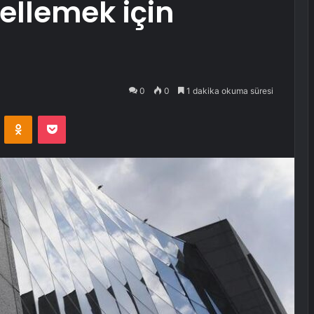
ellemek için
0
0
1 dakika okuma süresi
VKontakte
Odnoklassniki
Pocket