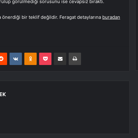
ülüp görülmediği sorusunu ise cevapsız bıraktı.
önerdiği bir teklif değildir. Feragat detaylarına
buradan
erest
Reddit
VKontakte
Odnoklassniki
Pocket
E-Posta ile paylaş
Yazdır
EK