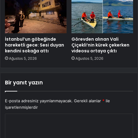
İstanbul’un göbeğinde
Görevden alınan Vali
hareketli gece: Sesi duyan
Çiçekli’nin kürek çekerken
kendini sokağa attı
videosu ortaya çıktı
Ağustos 5, 2026
Ağustos 5, 2026
Bir yanıt yazın
E-posta adresiniz yayınlanmayacak.
Gerekli alanlar
*
ile
işaretlenmişlerdir
Y
o
r