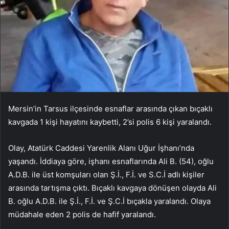
Mersin’in Tarsus ilçesinde esnaflar arasında çıkan bıçaklı
kavgada 1 kişi hayatını kaybetti, 2’si polis 6 kişi yaralandı.
Olay, Atatürk Caddesi Yarenlik Alanı Uğur İşhanı’nda
yaşandı. İddiaya göre, işhanı esnaflarında Ali B. (54), oğlu
A.D.B. ile üst komşuları olan Ş.İ., F.İ. ve S.C.İ adlı kişiler
arasında tartışma çıktı. Bıçaklı kavgaya dönüşen olayda Ali
B. oğlu A.D.B. ile Ş.İ., F.İ. ve Ş.C.İ bıçakla yaralandı. Olaya
müdahale eden 2 polis de hafif yaralandı.