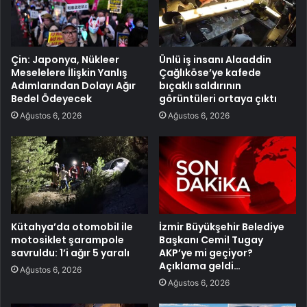
Çin: Japonya, Nükleer
Ünlü iş insanı Alaaddin
Meselelere İlişkin Yanlış
Çağlıköse’ye kafede
Adımlarından Dolayı Ağır
bıçaklı saldırının
Bedel Ödeyecek
görüntüleri ortaya çıktı
Ağustos 6, 2026
Ağustos 6, 2026
Kütahya’da otomobil ile
İzmir Büyükşehir Belediye
motosiklet şarampole
Başkanı Cemil Tugay
savruldu: 1’i ağır 5 yaralı
AKP’ye mi geçiyor?
Açıklama geldi…
Ağustos 6, 2026
Ağustos 6, 2026