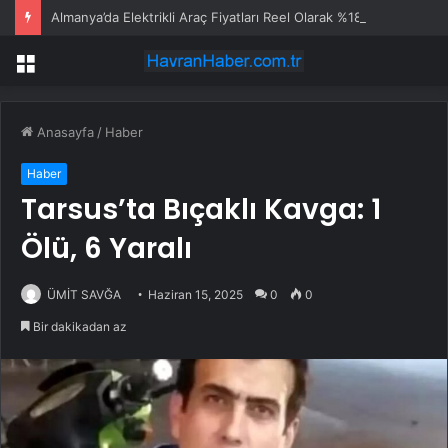
Almanya’da Elektrikli Araç Fiyatları Reel Olarak %18 Düştü
Menü
Anasayfa
/
Haber
Haber
Tarsus’ta Bıçaklı Kavga: 1
Ölü, 6 Yaralı
ÜMİT SAVĞA
Haziran 15, 2025
0
0
Bir dakikadan az