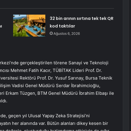
32 bin arının sırtına tek tek QR
ı
kod taktılar
Ağustos 6, 2026
erkezi’nde gerçekleştirilen törene Sanayi ve Teknoloji
mcısı Mehmet Fatih Kacır, TÜBİTAK Lideri Prof. Dr.
versitesi Rektörü Prof. Dr. Yusuf Sarınay, Bursa Teknik
Bilişim Vadisi Genel Müdürü Serdar İbrahimcioğlu,
teri Erkam Tüzgen, BTM Genel Müdürü İbrahim Elbaşı ile
ldı.
e, geçen yıl Ulusal Yapay Zeka Stratejisi’ni
ayatın her alanında var. Bütün alanları dikey kesen bir
a değerle, oluşturduğu hızlandırma etkisiyle de çığır