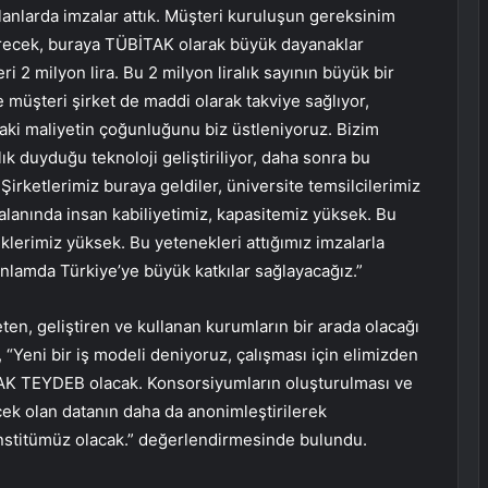
lanlarda imzalar attık. Müşteri kuruluşun gereksinim
tirecek, buraya TÜBİTAK olarak büyük dayanaklar
i 2 milyon lira. Bu 2 milyon liralık sayının büyük bir
e müşteri şirket de maddi olarak takviye sağlıyor,
daki maliyetin çoğunluğunu biz üstleniyoruz. Bizim
ık duyduğu teknoloji geliştiriliyor, daha sonra bu
Şirketlerimiz buraya geldiler, üniversite temsilcilerimiz
alanında insan kabiliyetimiz, kapasitemiz yüksek. Bu
klerimiz yüksek. Bu yetenekleri attığımız imzalarla
lamda Türkiye’ye büyük katkılar sağlayacağız.”
ten, geliştiren ve kullanan kurumların bir arada olacağı
, “Yeni bir iş modeli deniyoruz, çalışması için elimizden
AK TEYDEB olacak. Konsorsiyumların oluşturulması ve
cek olan datanın daha da anonimleştirilerek
stitümüz olacak.” değerlendirmesinde bulundu.