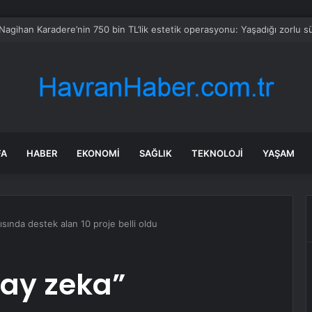
kanı Kurtulmuş, Siyasi Parti Turunu Tamamladıktan Sonra Açıklama Yap
FA
HABER
EKONOMI
SAĞLIK
TEKNOLOJI
YAŞAM
sında destek alan 10 proje belli oldu
pay zeka”