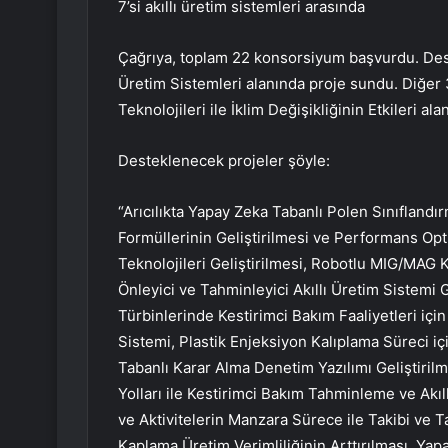
7’si akıllı üretim sistemleri arasında
Çağrıya, toplam 22 konsorsiyum başvurdu. Des
Üretim Sistemleri alanında proje sundu. Diğer 3
Teknolojileri ile İklim Değişikliğinin Etkileri ala
Desteklenecek projeler şöyle:
“Arıcılıkta Yapay Zeka Tabanlı Polen Sınıflandı
Formüllerinin Geliştirilmesi ve Performans O
Teknolojileri Geliştirilmesi, Robotlu MIG/MAG
Önleyici ve Tahminleyici Akıllı Üretim Sistemi 
Türbinlerinde Kestirimci Bakım Faaliyetleri i
Sistemi, Plastik Enjeksiyon Kalıplama Süreci iç
Tabanlı Karar Alma Denetim Yazılımı Geliştiri
Yolları ile Kestirimci Bakım Tahminleme ve Ak
ve Aktivitelerin Manzara Sürece ile Takibi ve 
Kaplama Üretim Verimliliğinin Arttırılması, Yap