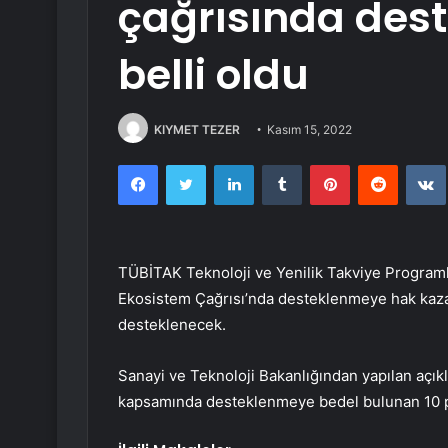
çağrısında dest
belli oldu
KIYMET TEZER
Kasım 15, 2022
Facebook
Twitter
LinkedIn
Tumblr
Pinterest
Reddit
TÜBİTAK Teknoloji ve Yenilik Takviye Programl
Ekosistem Çağrısı’nda desteklenmeye hak kazan
desteklenecek.
Sanayi ve Teknoloji Bakanlığından yapılan açı
kapsamında desteklenmeye bedel bulunan 10 p