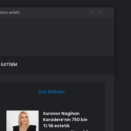
acak
İLETIŞIM
Son Eklenen
Survivor Nagihan
Karadere’nin 750 bin
TL’lik estetik