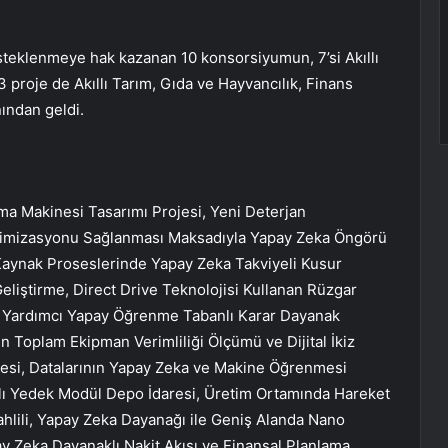
teklenmeye hak kazanan 10 konsorsiyumun, 7’si Akıllı
 proje de Akıllı Tarım, Gıda ve Hayvancılık, Finans
nından geldi.
rma Makinesi Tasarımı Projesi, Yeni Deterjan
ptimizasyonu Sağlanması Maksadıyla Yapay Zeka Öngörü
 Kaynak Proseslerinde Yapay Zeka Takviyeli Kusur
Geliştirme, Direct Drive Teknolojisi Kullanan Rüzgar
çin Yardımcı Yapay Öğrenme Tabanlı Karar Dayanak
in Toplam Ekipman Verimliliği Ölçümü ve Dijital İkiz
lmesi, Datalarının Yapay Zeka ve Makine Öğrenmesi
ıllı Yedek Modül Depo İdaresi, Üretim Ortamında Hareket
Tahlili, Yapay Zeka Dayanağı ile Geniş Alanda Nano
ay Zeka Dayanaklı Nakit Akışı ve Finansal Planlama,