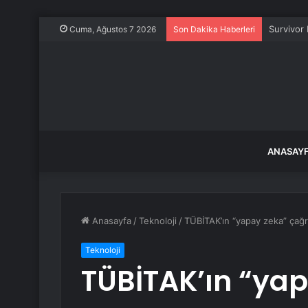
TBMM Baş
Cuma, Ağustos 7 2026
Son Dakika Haberleri
ANASAY
Anasayfa
/
Teknoloji
/
TÜBİTAK’ın “yapay zeka” çağrı
Teknoloji
TÜBİTAK’ın “ya