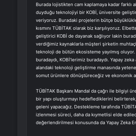
Burada lojistikten cam kaplamaya kadar farklı a
duyduğu teknolojiyi bir KOBİ, üniversite geliş
veriyoruz. Buradaki projelerin bütçe büyüklükler
kısmını TÜBİTAK olarak biz karşılıyoruz. Elbett
geliştirici KOBİ de dayanak sağlıyor lakin bura
verdiğimiz kaynaklarla müşteri şirketin muhtaçl
teknoloji de bütün ekosisteme yayılmış oluyor. 
buradaydı, KOBİ’lerimiz buradaydı. Yapay zeka 
alandaki teknoloji geliştirme manasında yetene
somut ürünlere dönüştüreceğiz ve ekonomik an
TÜBİTAK Başkanı Mandal da çağrı ile bilgiyi üre
bir yapı oluşturmayı hedeflediklerini belirterek
geleni yapacağız. Destekleme tarafında TÜBİT
izlenmesi süreci, daha da kıymetlisi elde edile
değerlendirilmesi konusunda da Yapay Zeka En