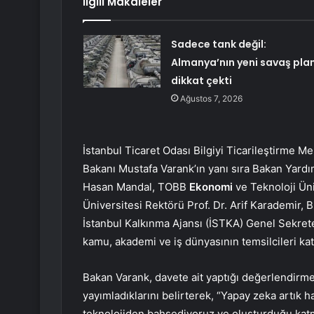
İlgili Makaleler
Sadece tank değil:
Almanya’nın yeni savaş plan
dikkat çekti
Ağustos 7, 2026
İstanbul Ticaret Odası Bilgiyi Ticarileştirme M
Bakanı Mustafa Varank’ın yanı sıra Bakan Yardı
Hasan Mandal, TOBB
Ekonomi
ve Teknoloji Üni
Üniversitesi Rektörü Prof. Dr. Arif Karademir, 
İstanbul Kalkınma Ajansı (İSTKA) Genel Sekre
kamu, akademi ve iş dünyasının temsilcileri katı
Bakan Varank, davete ait yaptığı değerlendirmed
yayımladıklarını belirterek, “Yapay zeka artık h
teknolojiden bahsediyoruz ve oluşturduğu katm