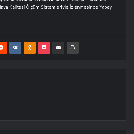
 Hava Kalitesi Ölçüm Sistemleriyle İzlenmesinde Yapay
erest
Reddit
VKontakte
Odnoklassniki
Pocket
E-Posta ile paylaş
Yazdır