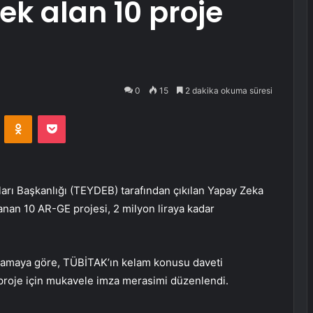
ek alan 10 proje
0
15
2 dakika okuma süresi
VKontakte
Odnoklassniki
Pocket
arı Başkanlığı (TEYDEB) tarafından çıkılan Yapay Zeka
an 10 AR-GE projesi, 2 milyon liraya kadar
klamaya göre, TÜBİTAK’ın kelam konusu daveti
roje için mukavele imza merasimi düzenlendi.