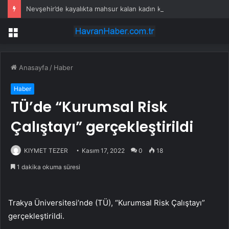
Nevşehir’de kayalıkta mahsur kalan kadın kurtarıldı
Menü
Anasayfa
/
Haber
Haber
TÜ’de “Kurumsal Risk
Çalıştayı” gerçekleştirildi
KIYMET TEZER
Kasım 17, 2022
0
18
1 dakika okuma süresi
Trakya Üniversitesi’nde (TÜ), “Kurumsal Risk Çalıştayı”
gerçekleştirildi.