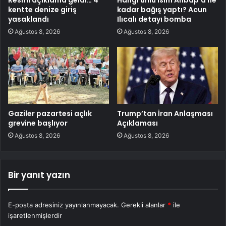
Resmi açıklama geldi… 4
Hangi ünlü isim Ahbap’a ne
kentte denize giriş
kadar bağış yaptı? Acun
yasaklandı
Ilıcalı detayı bomba
Ağustos 8, 2026
Ağustos 8, 2026
Gaziler pazartesi açlık
Trump’tan İran Anlaşması
grevine başlıyor
Açıklaması
Ağustos 8, 2026
Ağustos 8, 2026
Bir yanıt yazın
E-posta adresiniz yayınlanmayacak.
Gerekli alanlar
*
ile
işaretlenmişlerdir