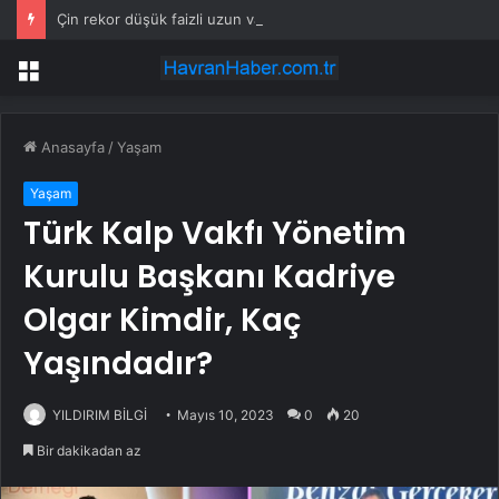
Çin rekor düşük faizli uzun vadeli tahvil sattı
Menü
Anasayfa
/
Yaşam
Yaşam
Türk Kalp Vakfı Yönetim
Kurulu Başkanı Kadriye
Olgar Kimdir, Kaç
Yaşındadır?
YILDIRIM BİLGİ
Mayıs 10, 2023
0
20
Bir dakikadan az