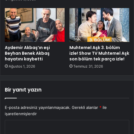
Aydemir Akbaş’ın eşi
Muhtemel Aşk 3. bölüm
Beyhan Benek Akbaş
izle! Show TV Muhtemel Aşk
hayatını kaybetti
son bölüm tek parça izle!
Ağustos 1, 2026
Temmuz 31, 2026
Bir yanıt yazın
E-posta adresiniz yayınlanmayacak.
Gerekli alanlar
*
ile
işaretlenmişlerdir
Y
o