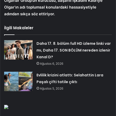
Olgarlar Group’un kurucusu, başarılı İşkadını Kadriye
Olgar’ın adı toplumsal konulardaki hassasiyetiyle
adından sıkça söz ettiriyor.
İlgili Makaleler
Daha 17. 8. bölüm full HD izleme linki var
mı, Daha 17. SON BÖLÜM nereden izlenir
Kanal D?
Ağustos 6, 2026
Evlilik krizini atlattı: Selahattin Lara
Paşalı çifti tatile çıktı
Ağustos 5, 2026