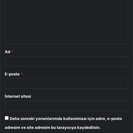
r
u
m
*
Ad
*
E-posta
*
İnternet sitesi
Daha sonraki yorumlarımda kullanılması için adım, e-posta
adresim ve site adresim bu tarayıcıya kaydedilsin.