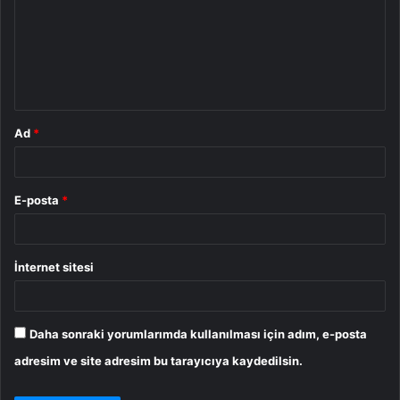
r
u
m
*
Ad
*
E-posta
*
İnternet sitesi
Daha sonraki yorumlarımda kullanılması için adım, e-posta
adresim ve site adresim bu tarayıcıya kaydedilsin.