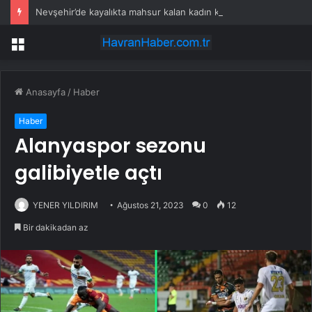
Nevşehir’de kayalıkta mahsur kalan kadın kurtarıldı
Menü
Anasayfa
/
Haber
Haber
Alanyaspor sezonu
galibiyetle açtı
YENER YILDIRIM
Ağustos 21, 2023
0
12
Bir dakikadan az