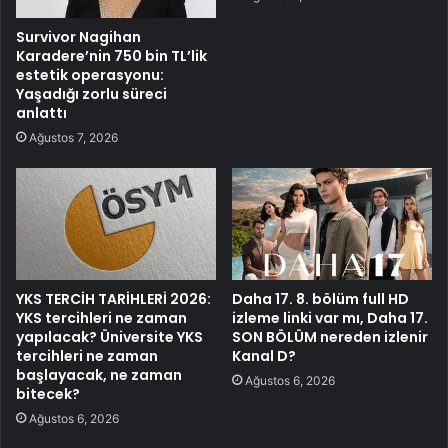
Survivor Nagihan
Karadere’nin 750 bin TL’lik
estetik operasyonu:
Yaşadığı zorlu süreci
anlattı
Ağustos 7, 2026
YKS TERCİH TARİHLERİ 2026:
Daha 17. 8. bölüm full HD
YKS tercihleri ne zaman
izleme linki var mı, Daha 17.
yapılacak? Üniversite YKS
SON BÖLÜM nereden izlenir
tercihleri ne zaman
Kanal D?
başlayacak, ne zaman
Ağustos 6, 2026
bitecek?
Ağustos 6, 2026