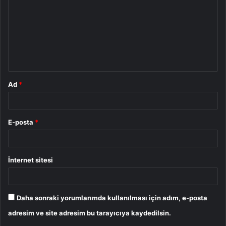
r
u
m
*
Ad
*
E-posta
*
İnternet sitesi
Daha sonraki yorumlarımda kullanılması için adım, e-posta
adresim ve site adresim bu tarayıcıya kaydedilsin.