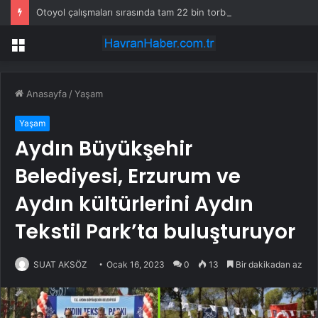
Otoyol çalışmaları sırasında tam 22 bin torba altın çıkarıldı
Menü
Anasayfa
/
Yaşam
Yaşam
Aydın Büyükşehir
Belediyesi, Erzurum ve
Aydın kültürlerini Aydın
Tekstil Park’ta buluşturuyor
SUAT AKSÖZ
Ocak 16, 2023
0
13
Bir dakikadan az