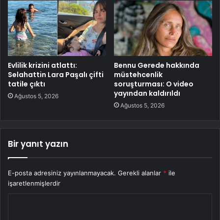
Evlilik krizini atlattı:
Bennu Gerede hakkında
Selahattin Lara Paşalı çifti
müstehcenlik
tatile çıktı
soruşturması: O video
yayından kaldırıldı
Ağustos 5, 2026
Ağustos 5, 2026
Bir yanıt yazın
E-posta adresiniz yayınlanmayacak.
Gerekli alanlar
*
ile
işaretlenmişlerdir
Y
o