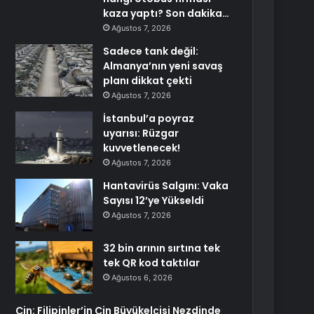
kaza yaptı? Son dakika…
Ağustos 7, 2026
Sadece tank değil:
Almanya’nın yeni savaş
planı dikkat çekti
Ağustos 7, 2026
İstanbul’a poyraz
uyarısı: Rüzgar
kuvvetlenecek!
Ağustos 7, 2026
Hantavirüs Salgını: Vaka
Sayısı 12’ye Yükseldi
Ağustos 7, 2026
32 bin arının sırtına tek
tek QR kod taktılar
Ağustos 6, 2026
Çin: Filipinler’in Çin Büyükelçisi Nezdinde