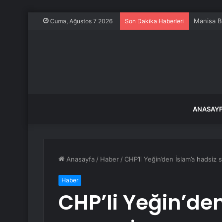
Manisa Bü
Cuma, Ağustos 7 2026
Son Dakika Haberleri
ANASAY
Anasayfa
/
Haber
/
CHP’li Yeğin’den İslam’a hadsiz 
Haber
CHP’li Yeğin’de