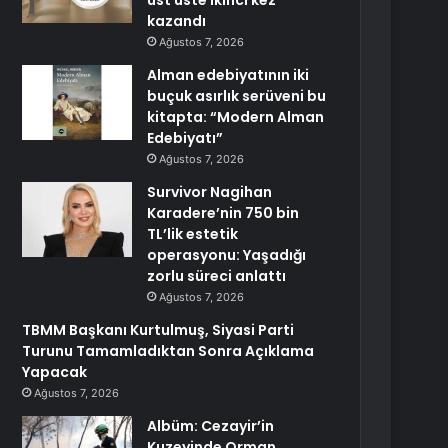
üst üste ikinci kez
kazandı
Ağustos 7, 2026
Alman edebiyatının iki
buçuk asırlık serüveni bu
kitapta: “Modern Alman
Edebiyatı”
Ağustos 7, 2026
Survivor Nagihan
Karadere’nin 750 bin
TL’lik estetik
operasyonu: Yaşadığı
zorlu süreci anlattı
Ağustos 7, 2026
TBMM Başkanı Kurtulmuş, Siyasi Parti
Turunu Tamamladıktan Sonra Açıklama
Yapacak
Ağustos 7, 2026
Albüm: Cezayir’in
Kuzeyinde Orman