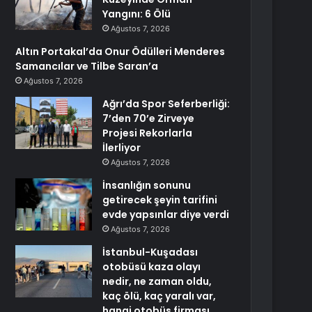
Yangını: 6 Ölü
Ağustos 7, 2026
Altın Portakal’da Onur Ödülleri Menderes
Samancılar ve Tilbe Saran’a
Ağustos 7, 2026
Ağrı’da Spor Seferberliği:
7’den 70’e Zirveye
Projesi Rekorlarla
İlerliyor
Ağustos 7, 2026
İnsanlığın sonunu
getirecek şeyin tarifini
evde yapsınlar diye verdi
Ağustos 7, 2026
İstanbul-Kuşadası
otobüsü kaza olayı
nedir, ne zaman oldu,
kaç ölü, kaç yaralı var,
hangi otobüs firması