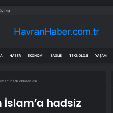
yükşehir ‘sağlıklı işyeri’ sertifikasına kavuştu
FA
HABER
EKONOMI
SAĞLIK
TEKNOLOJI
YAŞAM
sözler: İnsan öldüren din…
n İslam’a hadsiz