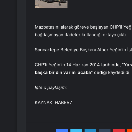
Mazbatasını alarak göreve başlayan CHP’li Yeği
bağdaşmayan ifadeler kullandığı ortaya çıktı.
Sancaktepe Belediye Başkanı Alper Yeğin’in İsl
CHP’li Yeğin’in 14 Haziran 2014 tarihinde, “
Yar
başka bir din var mı acaba
” dediği kaydedildi.
İşte o paylaşım:
KAYNAK:
HABER7
Facebook
Twitter
LinkedIn
Tumblr
Pint