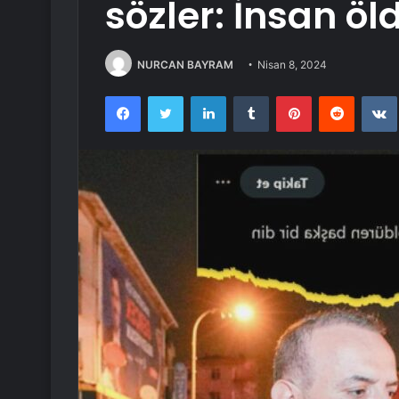
sözler: İnsan ö
NURCAN BAYRAM
Nisan 8, 2024
Facebook
Twitter
LinkedIn
Tumblr
Pinterest
Reddit