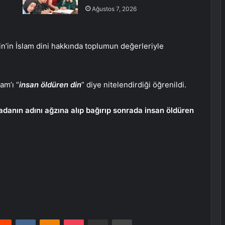
Ağustos 7, 2026
n’in İslam dini hakkında toplumun değerleriyle
am’ı “
insan öldüren din
” diye nitelendirdiği öğrenildi.
adanın adını ağzına alıp bağırıp sonrada insan öldüren
erest
Reddit
VKontakte
Odnoklassniki
Pocket
E-Posta ile paylaş
Yazdır