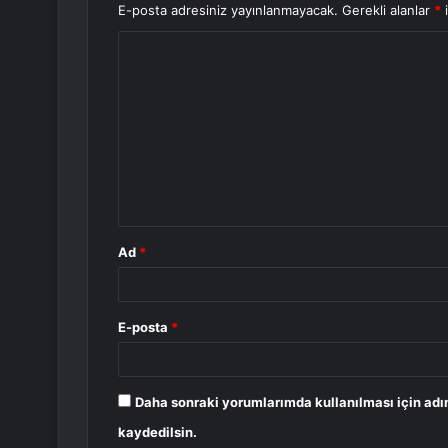
E-posta adresiniz yayınlanmayacak.
Gerekli alanlar
*
i
Y
o
r
u
m
*
Ad
*
E-posta
*
Daha sonraki yorumlarımda kullanılması için adı
kaydedilsin.