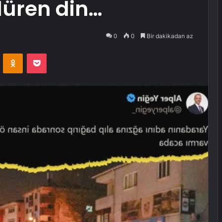
ldüren din…
0
0
Bir dakikadan az
VKontakte
Odnoklassniki
Pocket