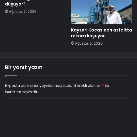
düşüyor?
Ağustos 5, 2026
Kayseri Kocasinan asfaltta
rekora koşuyor
Ağustos 5, 2026
Bir yanıt yazın
E-posta adresiniz yayınlanmayacak.
Gerekli alanlar
*
ile
işaretlenmişlerdir
Y
o
r
u