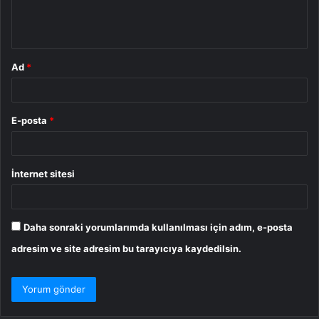
m
*
Ad
*
E-posta
*
İnternet sitesi
Daha sonraki yorumlarımda kullanılması için adım, e-posta
adresim ve site adresim bu tarayıcıya kaydedilsin.