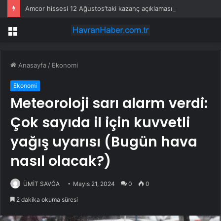
Amcor hissesi 12 Ağustos’taki kazanç açıklamasında %5,4 hareket edebilir
Menü
Anasayfa
/
Ekonomi
Ekonomi
Meteoroloji sarı alarm verdi:
Çok sayıda il için kuvvetli
yağış uyarısı (Bugün hava
nasıl olacak?)
ÜMİT SAVĞA
Mayıs 21, 2024
0
0
2 dakika okuma süresi