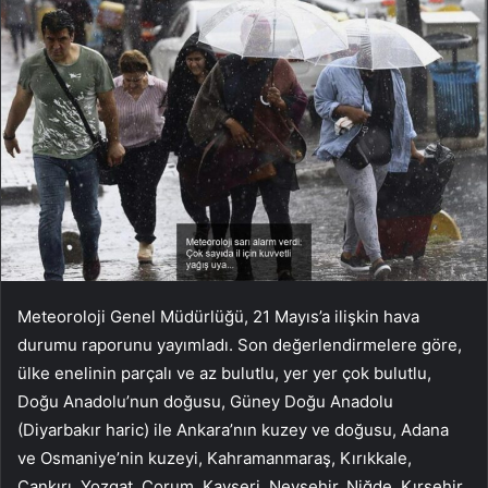
Meteoroloji Genel Müdürlüğü, 21 Mayıs’a ilişkin hava
durumu raporunu yayımladı. Son değerlendirmelere göre,
ülke enelinin parçalı ve az bulutlu, yer yer çok bulutlu,
Doğu Anadolu’nun doğusu, Güney Doğu Anadolu
(Diyarbakır haric) ile Ankara’nın kuzey ve doğusu, Adana
ve Osmaniye’nin kuzeyi, Kahramanmaraş, Kırıkkale,
Çankırı, Yozgat, Çorum, Kayseri, Nevşehir, Niğde, Kırşehir