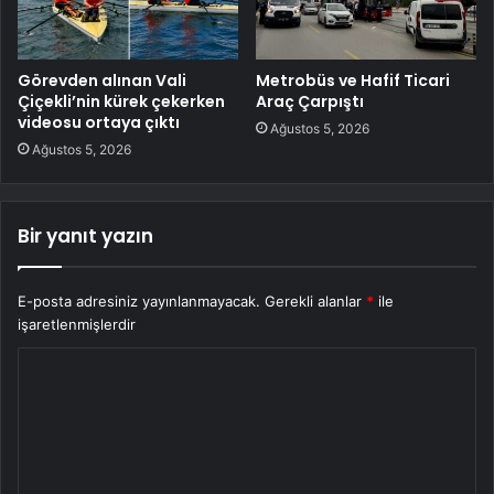
Görevden alınan Vali
Metrobüs ve Hafif Ticari
Çiçekli’nin kürek çekerken
Araç Çarpıştı
videosu ortaya çıktı
Ağustos 5, 2026
Ağustos 5, 2026
Bir yanıt yazın
E-posta adresiniz yayınlanmayacak.
Gerekli alanlar
*
ile
işaretlenmişlerdir
Y
o
r
u