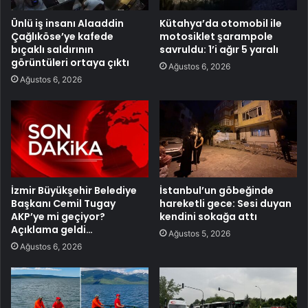
Ünlü iş insanı Alaaddin
Kütahya’da otomobil ile
Çağlıköse’ye kafede
motosiklet şarampole
bıçaklı saldırının
savruldu: 1’i ağır 5 yaralı
görüntüleri ortaya çıktı
Ağustos 6, 2026
Ağustos 6, 2026
İzmir Büyükşehir Belediye
İstanbul’un göbeğinde
Başkanı Cemil Tugay
hareketli gece: Sesi duyan
AKP’ye mi geçiyor?
kendini sokağa attı
Açıklama geldi…
Ağustos 5, 2026
Ağustos 6, 2026