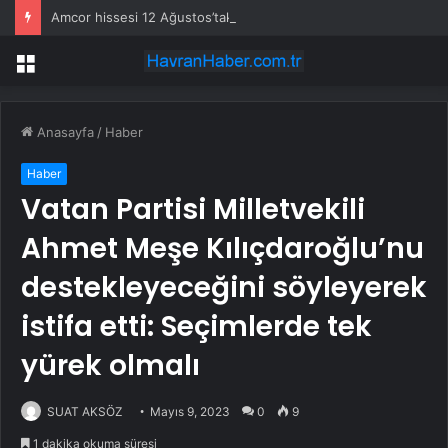
Amcor hissesi 12 Ağustos’taki kazanç açıklamasında %5,4 hareket edebilir
Menü
Anasayfa
/
Haber
Haber
Vatan Partisi Milletvekili
Ahmet Meşe Kılıçdaroğlu’nu
destekleyeceğini söyleyerek
istifa etti: Seçimlerde tek
yürek olmalı
SUAT AKSÖZ
Mayıs 9, 2023
0
9
1 dakika okuma süresi