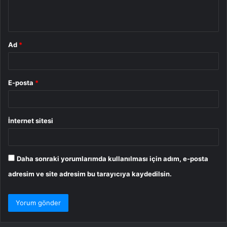
m
*
Ad
*
E-posta
*
İnternet sitesi
Daha sonraki yorumlarımda kullanılması için adım, e-posta
adresim ve site adresim bu tarayıcıya kaydedilsin.