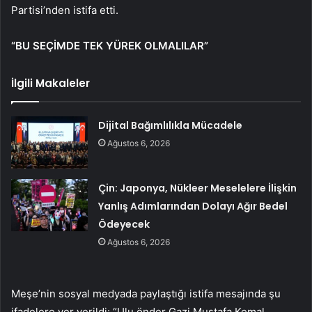
Partisi’nden istifa etti.
“BU SEÇİMDE TEK YÜREK OLMALILAR”
İlgili Makaleler
Dijital Bağımlılıkla Mücadele
Ağustos 6, 2026
Çin: Japonya, Nükleer Meselelere İlişkin
Yanlış Adımlarından Dolayı Ağır Bedel
Ödeyecek
Ağustos 6, 2026
Meşe’nin sosyal medyada paylaştığı istifa mesajında ​​şu
ifadelere yer verildi: “Ulu önder Gazi Mustafa Kemal